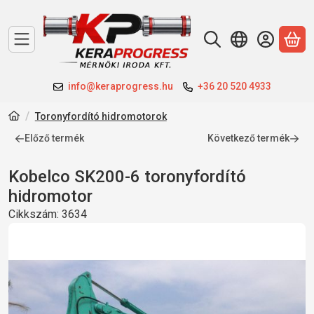
A 
info@keraprogress.hu
+36 20 520 4933
Toronyfordító hidromotorok
Előző termék
Következő termék
Kobelco SK200-6 toronyfordító
hidromotor
Cikkszám:
3634