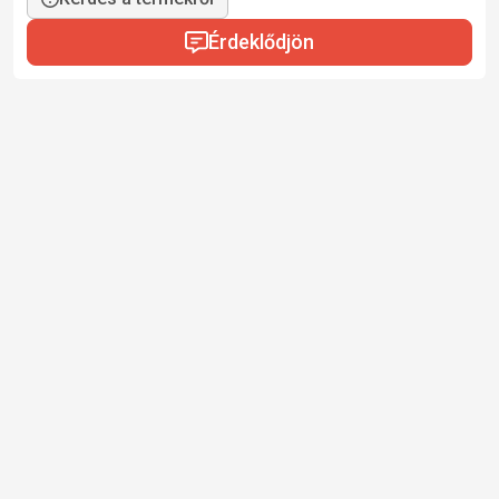
Érdeklődjön