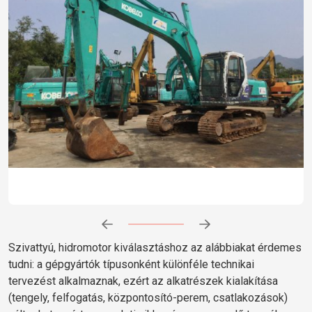
Előrehaladás:
0
%
Szivattyú, hidromotor kiválasztáshoz az alábbiakat érdemes
tudni: a gépgyártók típusonként különféle technikai
tervezést alkalmaznak, ezért az alkatrészek kialakítása
(tengely, felfogatás, központosító-perem, csatlakozások)