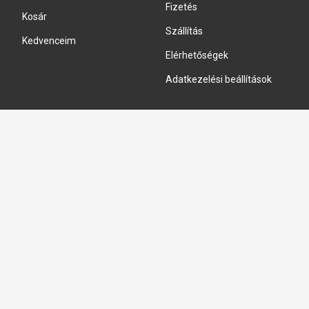
Fizetés
Kosár
Szállítás
Kedvenceim
Elérhetőségek
Adatkezelési beállítások
HIDRAULIKA JAVÍTÁS
Hidraulika szivattyú javitás
Hidromotor javítás
Munkahenger javítás
Vezérlő tömb javítás