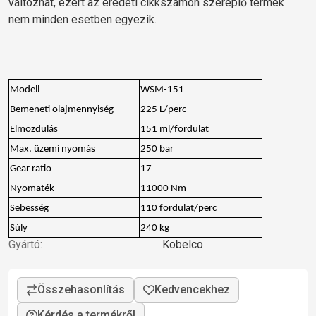
változhat, ezért az eredeti cikkszámon szereplő termék
nem minden esetben egyezik.
Modell
WSM-151
Bemeneti olajmennyiség
225 L/perc
Elmozdulás
151 ml/fordulat
Max. üzemi nyomás
250 bar
Gear ratio
17
Nyomaték
11000 Nm
Sebesség
110 fordulat/perc
Súly
240 kg
Gyártó:
Kobelco
Kérdés a termékről