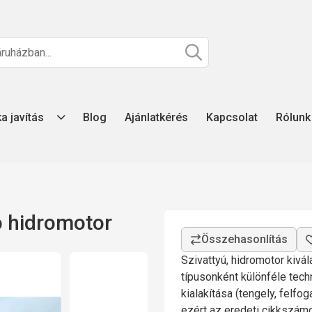
ka javítás
Blog
Ajánlatkérés
Kapcsolat
Rólunk
ó hidromotor
Szivattyú, hidromotor kivá
típusonként különféle tech
kialakítása (tengely, felfo
ezért az eredeti cikkszá