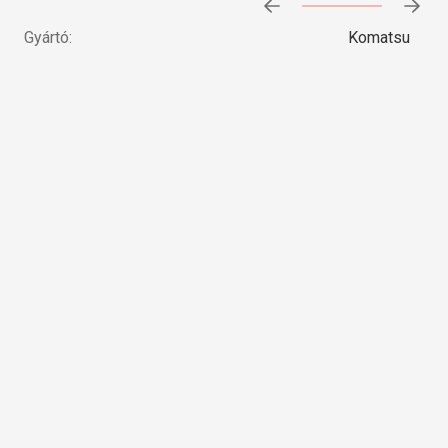
Előrehaladás:
0
%
Gyártó:
Komatsu