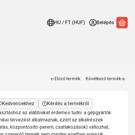
HU / FT (HUF)
Belépés
A ko
Előző termék
Következő termék
Kérdés a termékről
lasztáshoz az alábbiakat érdemes tudni: a gépgyártók
nikai tervezést alkalmaznak, ezért az alkatrészek
gatás, központosító-perem, csatlakozások) változhat,
mon szereplő termék nem minden esetben egyezik.