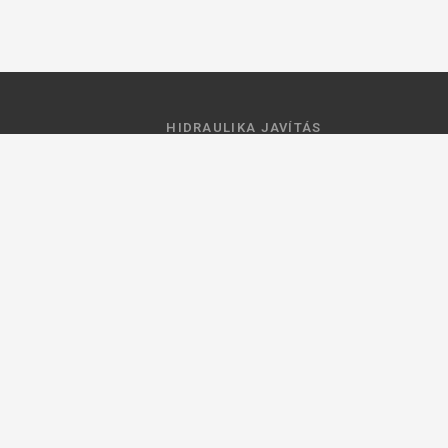
HIDRAULIKA JAVÍTÁS
 feltételek
Hidraulika szivattyú javitás
ztató
Hidromotor javítás
Munkahenger javítás
Vezérlő tömb javítás
ások