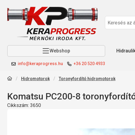
Webshop
Hidrauli
info@keraprogress.hu
+36 20 520 4933
Hidromotorok
Toronyfordító hidromotorok
Komatsu PC200-8 toronyfordít
Cikkszám:
3650