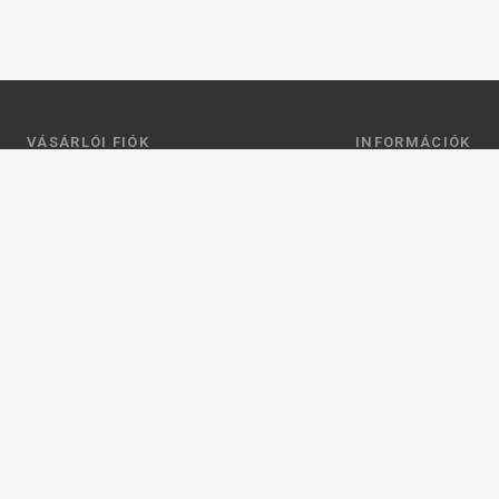
VÁSÁRLÓI FIÓK
INFORMÁCIÓK
Belépés
Általános szerződési
Regisztráció
Adatkezelési tájéko
Profilom
Fizetés
Kosár
Szállítás
Kedvenceim
Elérhetőségek
Adatkezelési beállít