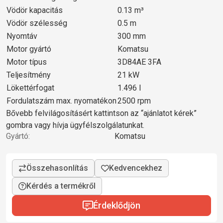
Vödör kapacitás
0.13 m³
Vödör szélesség
0.5 m
Nyomtáv
300 mm
Motor gyártó
Komatsu
Motor típus
3D84AE 3FA
Teljesítmény
21 kW
Lökettérfogat
1.496 l
Fordulatszám max. nyomatékon
2500 rpm
Bővebb felvilágosításért kattintson az “ajánlatot kérek”
gombra vagy hívja ügyfélszolgálatunkat.
Gyártó:
Komatsu
Kérdés a termékről
Érdeklődjön