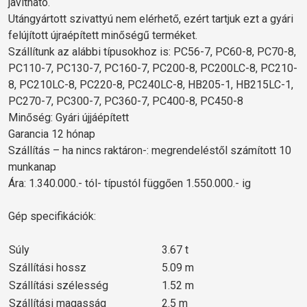
javítható.
Utángyártott szivattyú nem elérhető, ezért tartjuk ezt a gyári
felújított újraépített minőségű terméket.
Szállítunk az alábbi típusokhoz is: PC56-7, PC60-8, PC70-8,
PC110-7, PC130-7, PC160-7, PC200-8, PC200LC-8, PC210-
8, PC210LC-8, PC220-8, PC240LC-8, HB205-1, HB215LC-1,
PC270-7, PC300-7, PC360-7, PC400-8, PC450-8
Minőség: Gyári újjáépített
Garancia 12 hónap
Szállítás – ha nincs raktáron-: megrendeléstől számított 10
munkanap
Ára: 1.340.000.- tól- típustól függően 1.550.000.- ig
Gép specifikációk:
Súly
3.67 t
Szállítási hossz
5.09 m
Szállítási szélesség
1.52 m
Szállítási magasság
2.5 m