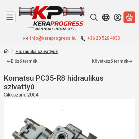
A 
info@keraprogress.hu
+36 20 520 4933
Hidraulika szivattyúk
Előző termék
Következő termék
Komatsu PC35-R8 hidraulikus
szivattyú
Cikkszám:
2004