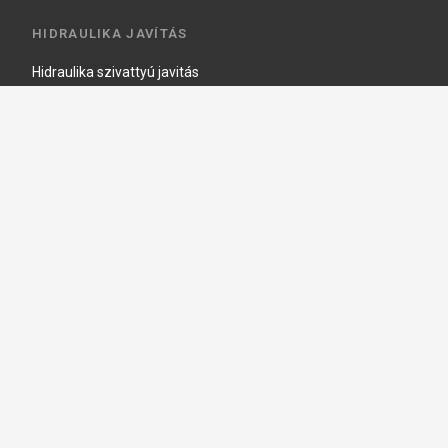
HIDRAULIKA JAVÍTÁS
Hidraulika szivattyú javitás
Hidromotor javítás
Munkahenger javítás
Vezérlő tömb javítás
Copyright © 2026, Keraprogress Kft. Minden jog fenntartva!
2146 Mogyoród, Jókai Mór u. 16
+36 20 520 4933
info@keraprogress.hu