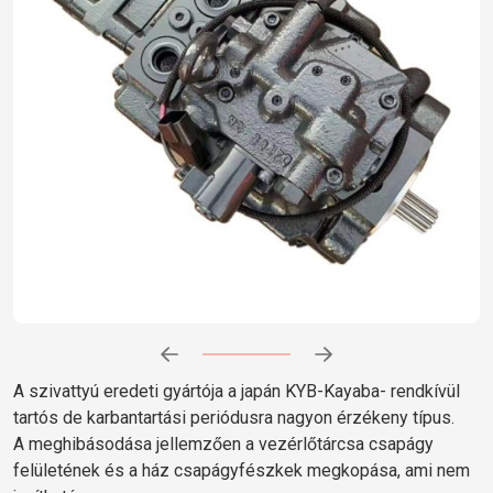
Előrehaladás:
0
%
A szivattyú eredeti gyártója a japán KYB-Kayaba- rendkívül
tartós de karbantartási periódusra nagyon érzékeny típus.
A meghibásodása jellemzően a vezérlőtárcsa csapágy
felületének és a ház csapágyfészkek megkopása, ami nem