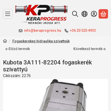
A 
info@keraprogress.hu
+36 20 520 4933
Fogaskerekes hidraulika szivattyúk
Előző termék
Következő termék
Kubota 3A111-82204 fogaskerék
szivattyú
Cikkszám:
2276