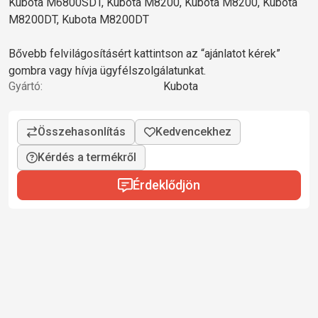
Kubota M6800SDT, Kubota M8200, Kubota M8200, Kubota
M8200DT, Kubota M8200DT
Bővebb felvilágosításért kattintson az “ajánlatot kérek”
gombra vagy hívja ügyfélszolgálatunkat.
Gyártó:
Kubota
Kérdés a termékről
Érdeklődjön