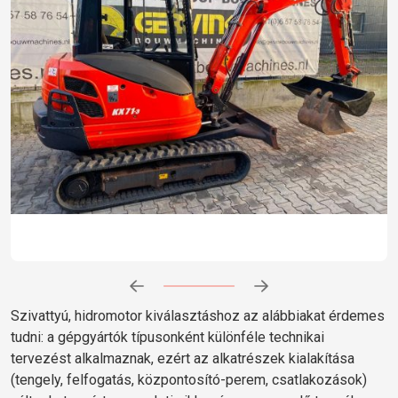
Előrehaladás:
0
%
Szivattyú, hidromotor kiválasztáshoz az alábbiakat érdemes
tudni: a gépgyártók típusonként különféle technikai
tervezést alkalmaznak, ezért az alkatrészek kialakítása
(tengely, felfogatás, központosító-perem, csatlakozások)