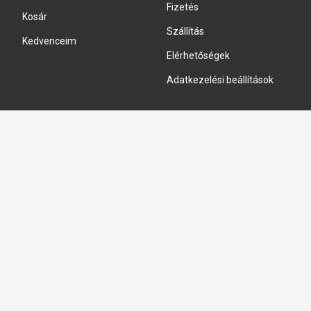
Fizetés
Kosár
Szállítás
Kedvenceim
Elérhetőségek
Adatkezelési beállítások
HIDRAULIKA JAVÍTÁS
Hidraulika szivattyú javitás
Hidromotor javítás
Munkahenger javítás
Vezérlő tömb javítás