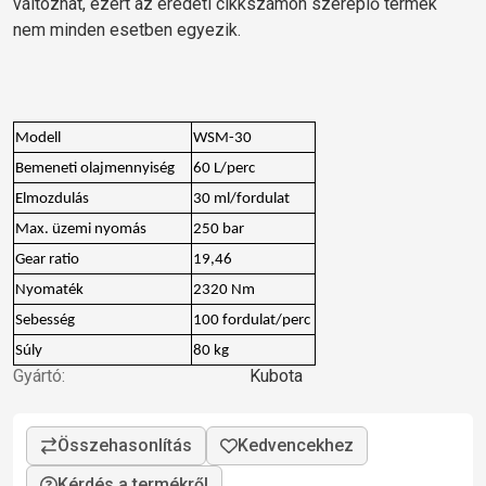
változhat, ezért az eredeti cikkszámon szereplő termék
nem minden esetben egyezik.
Modell
WSM-30
Bemeneti olajmennyiség
60 L/perc
Elmozdulás
30 ml/fordulat
Max. üzemi nyomás
250 bar
Gear ratio
19,46
Nyomaték
2320 Nm
Sebesség
100 fordulat/perc
Súly
80 kg
Gyártó:
Kubota
Kérdés a termékről