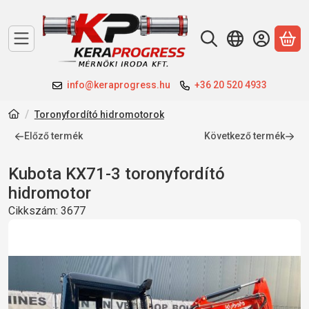
A 
info@keraprogress.hu
+36 20 520 4933
Toronyfordító hidromotorok
Előző termék
Következő termék
Kubota KX71-3 toronyfordító
hidromotor
Cikkszám:
3677