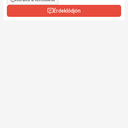
Érdeklődjön