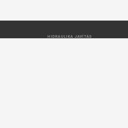
HIDRAULIKA JAVÍTÁS
 feltételek
Hidraulika szivattyú javitás
ztató
Hidromotor javítás
Munkahenger javítás
Vezérlő tömb javítás
ások