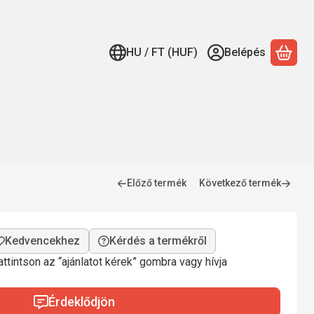
HU / FT (HUF)
Belépés
A ko
Előző termék
Következő termék
Kérdés a termékről
ttintson az “ajánlatot kérek” gombra vagy hívja
Érdeklődjön