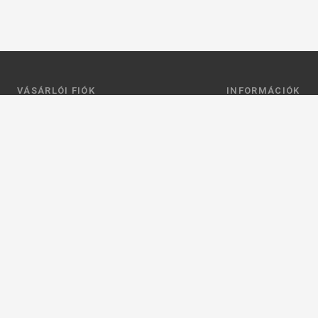
VÁSÁRLÓI FIÓK
INFORMÁCIÓK
Belépés
Általános szerződési
Regisztráció
Adatkezelési tájéko
Profilom
Fizetés
Kosár
Szállítás
Kedvenceim
Elérhetőségek
Adatkezelési beállít