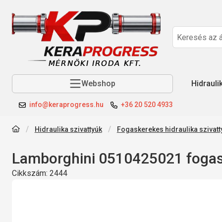
Webshop
Hidrauli
info@keraprogress.hu
+36 20 520 4933
Hidraulika szivattyúk
Fogaskerekes hidraulika szivatt
Lamborghini 0510425021 fogas
Cikkszám:
2444