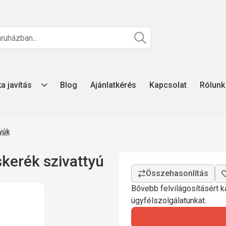
ka javítás
Blog
Ajánlatkérés
Kapcsolat
Rólunk
yúk
kerék szivattyú
Bővebb felvilágosításért ka
ügyfélszolgálatunkat.