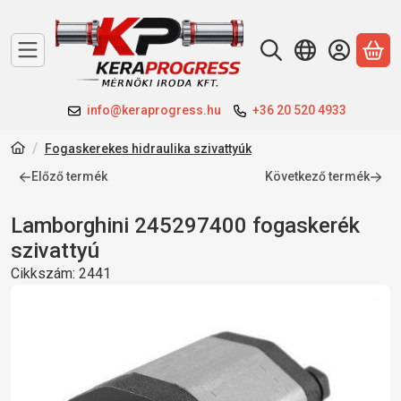
A 
info@keraprogress.hu
+36 20 520 4933
Fogaskerekes hidraulika szivattyúk
Előző termék
Következő termék
Lamborghini 245297400 fogaskerék
szivattyú
Cikkszám:
2441