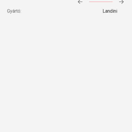
Előrehaladás:
0
%
Gyártó:
Landini