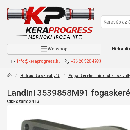
Webshop
Hidrauli
info@keraprogress.hu
+36 20 520 4933
Hidraulika szivattyúk
Fogaskerekes hidraulika szivatt
Landini 3539858M91 fogaskerék
Cikkszám:
2413