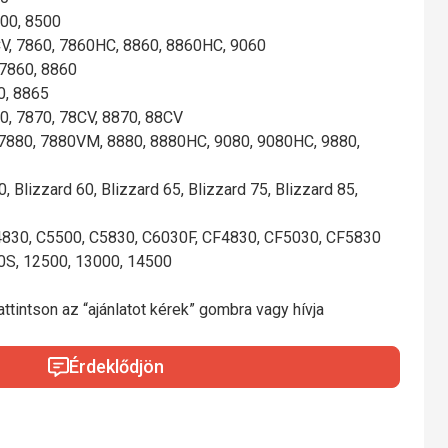
500, 8500
CV, 7860, 7860HC, 8860, 8860HC, 9060
 7860, 8860
0, 8865
70, 7870, 78CV, 8870, 88CV
 7880, 7880VM, 8880, 8880HC, 9080, 9080HC, 9880,
0, Blizzard 60, Blizzard 65, Blizzard 75, Blizzard 85,
C4830, C5500, C5830, C6030F, CF4830, CF5030, CF5830
0S, 12500, 13000, 14500
ttintson az “ajánlatot kérek” gombra vagy hívja
Érdeklődjön