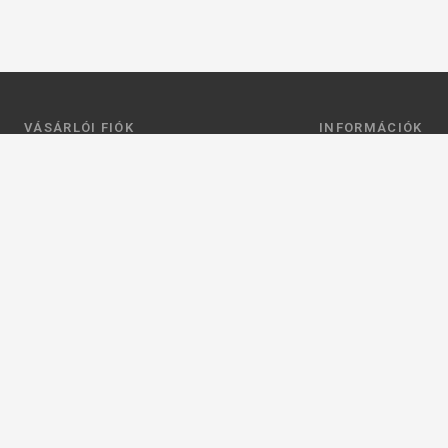
VÁSÁRLÓI FIÓK
INFORMÁCIÓK
Belépés
Általános szerződési
Regisztráció
Adatkezelési tájéko
Profilom
Fizetés
Kosár
Szállítás
Kedvenceim
Elérhetőségek
Adatkezelési beállít