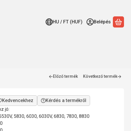
HU / FT (HUF)
Belépés
A ko
Előző termék
Következő termék
Kérdés a termékről
z jó:
5530V, 5830, 6030, 6030V, 6830, 7830, 8830
40
50