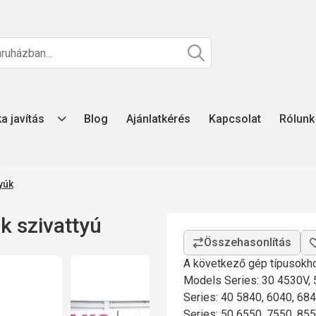
ka javítás
Blog
Ajánlatkérés
Kapcsolat
Rólunk
yúk
 szivattyú
A következő gép típusokho
Models Series: 30 4530V, 
Series: 40 5840, 6040, 68
Series: 50 6550, 7550, 85