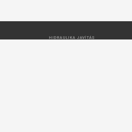
HIDRAULIKA JAVÍTÁS
 feltételek
Hidraulika szivattyú javitás
ztató
Hidromotor javítás
Munkahenger javítás
Vezérlő tömb javítás
ások