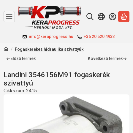
A 
info@keraprogress.hu
+36 20 520 4933
Fogaskerekes hidraulika szivattyúk
Előző termék
Következő termék
Landini 3546156M91 fogaskerék
szivattyú
Cikkszám:
2415