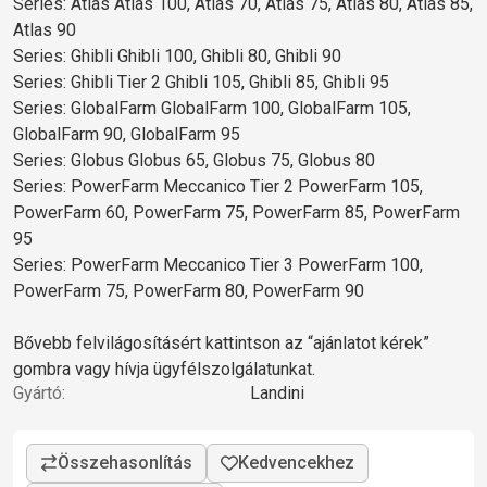
Series: Atlas Atlas 100, Atlas 70, Atlas 75, Atlas 80, Atlas 85,
Atlas 90
Series: Ghibli Ghibli 100, Ghibli 80, Ghibli 90
Series: Ghibli Tier 2 Ghibli 105, Ghibli 85, Ghibli 95
Series: GlobalFarm GlobalFarm 100, GlobalFarm 105,
GlobalFarm 90, GlobalFarm 95
Series: Globus Globus 65, Globus 75, Globus 80
Series: PowerFarm Meccanico Tier 2 PowerFarm 105,
PowerFarm 60, PowerFarm 75, PowerFarm 85, PowerFarm
95
Series: PowerFarm Meccanico Tier 3 PowerFarm 100,
PowerFarm 75, PowerFarm 80, PowerFarm 90
Bővebb felvilágosításért kattintson az “ajánlatot kérek”
gombra vagy hívja ügyfélszolgálatunkat.
Gyártó:
Landini