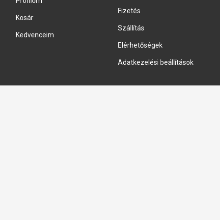
Profilom
Fizetés
Kosár
Szállítás
Kedvenceim
Elérhetőségek
Adatkezelési beállítások
HIDRAULIKA JAVÍTÁS
Hidraulika szivattyú javitás
Hidromotor javítás
Munkahenger javítás
Vezérlő tömb javítás