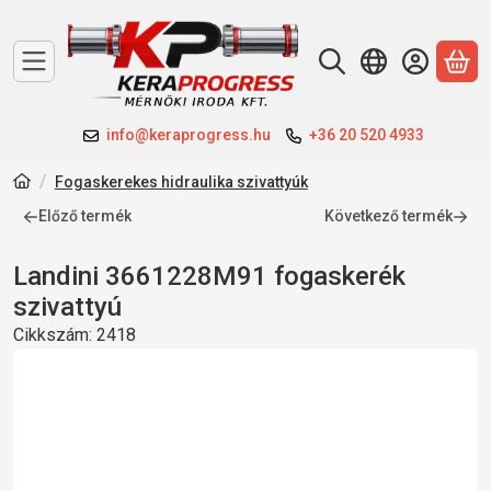
A 
info@keraprogress.hu
+36 20 520 4933
Fogaskerekes hidraulika szivattyúk
Előző termék
Következő termék
Landini 3661228M91 fogaskerék
szivattyú
Cikkszám:
2418