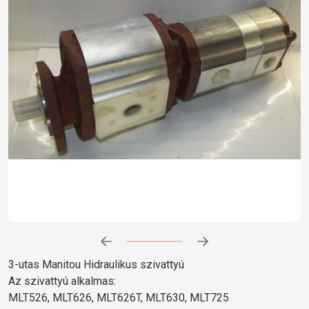
Előrehaladás:
0
%
3-utas Manitou Hidraulikus szivattyú
Az szivattyú alkalmas:
MLT526, MLT626, MLT626T, MLT630, MLT725