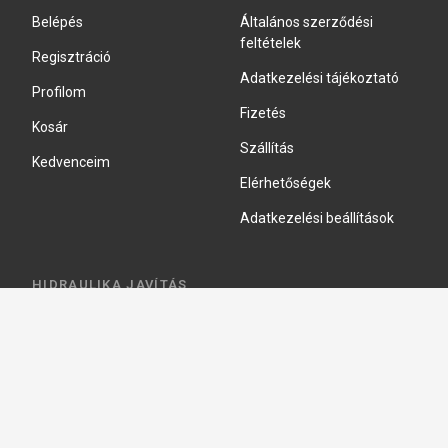
Belépés
Általános szerződési
feltételek
Regisztráció
Adatkezelési tájékoztató
Profilom
Fizetés
Kosár
Szállítás
Kedvenceim
Elérhetőségek
Adatkezelési beállítások
HIDRAULIKA JAVÍTÁS
Hidraulika szivattyú javitás
Hidromotor javítás
Munkahenger javítás
Vezérlő tömb javítás