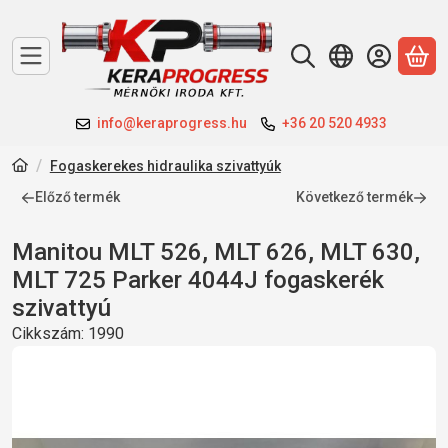
A 
info@keraprogress.hu
+36 20 520 4933
Fogaskerekes hidraulika szivattyúk
Előző termék
Következő termék
Manitou MLT 526, MLT 626, MLT 630,
MLT 725 Parker 4044J fogaskerék
szivattyú
Cikkszám:
1990