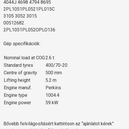
4044J 4698 4794 8695
2PL1051PL0521PL015C
3105 3052 3015
00512682
2PL1051PL052OPLO136
Gép specifikációk:
Nominal load at COG
2.6 t
Standard tyres
400/70-20
Centre of gravity
500 mm
Lifting height
5.2 m
Engine manuf.
Perkins
Engine type
1004.4
Engine power
59 kW
Bővebb felvilágosításért kattintson az “ajánlatot kérek”