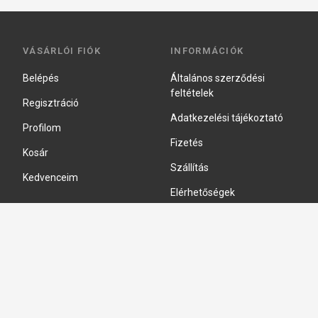
VÁSÁRLÓI FIÓK
INFORMÁCIÓK
Belépés
Általános szerződési
feltételek
Regisztráció
Adatkezelési tájékoztató
Profilom
Fizetés
Kosár
Szállítás
Kedvenceim
Elérhetőségek
Adatkezelési beállítások
HIDRAULIKA JAVÍTÁS
Hidraulika szivattyú javitás
Hidromotor javítás