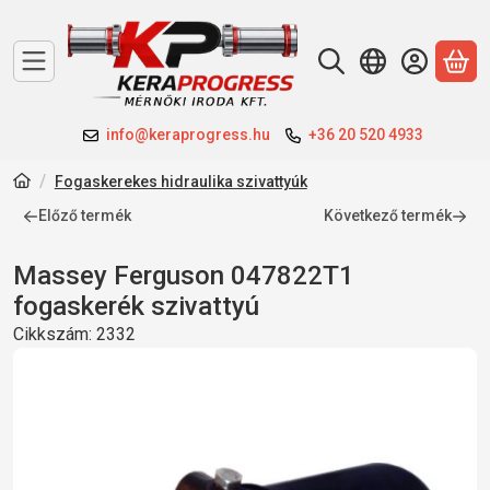
A 
info@keraprogress.hu
+36 20 520 4933
Fogaskerekes hidraulika szivattyúk
Előző termék
Következő termék
Massey Ferguson 047822T1
fogaskerék szivattyú
Cikkszám:
2332