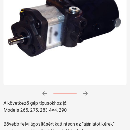
Előrehaladás:
0
%
A következő gép típusokhoz jó:
Models 265, 275, 283 4×4, 290
Bővebb felvilágosításért kattintson az “ajánlatot kérek”