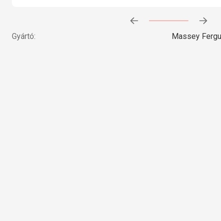
Előrehaladás:
0
%
Gyártó:
Massey Ferg