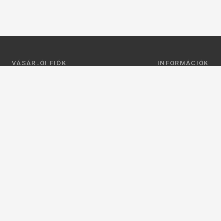
VÁSÁRLÓI FIÓK
INFORMÁCIÓK
Belépés
Általános szerződési
Regisztráció
Adatkezelési tájéko
Profilom
Fizetés
Kosár
Szállítás
Kedvenceim
Elérhetőségek
Adatkezelési beállít