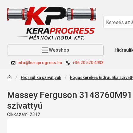
Webshop
Hidrauli
info@keraprogress.hu
+36 20 520 4933
Hidraulika szivattyúk
Fogaskerekes hidraulika szivatt
Massey Ferguson 3148760M91 
szivattyú
Cikkszám:
2312