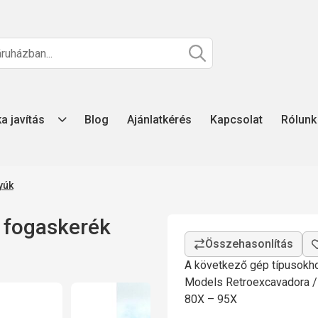
ka javítás
Blog
Ajánlatkérés
Kapcsolat
Rólunk
yúk
fogaskerék
A következő gép típusokho
Models Retroexcavadora /
80X – 95X