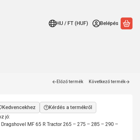
HU / FT (HUF)
Belépés
A ko
Előző termék
Következő termék
Kérdés a termékről
z jó:
 Dragshovel MF 65 R Tractor 265 – 275 – 285 – 290 –