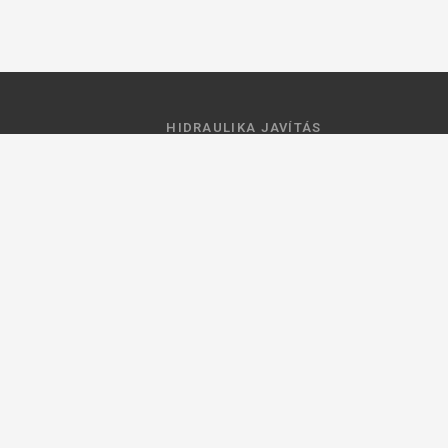
HIDRAULIKA JAVÍTÁS
 feltételek
Hidraulika szivattyú javitás
ztató
Hidromotor javítás
Munkahenger javítás
Vezérlő tömb javítás
ások