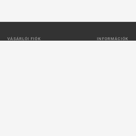
VÁSÁRLÓI FIÓK
INFORMÁCIÓK
Belépés
Általános szerződési
Regisztráció
Adatkezelési tájéko
Profilom
Fizetés
Kosár
Szállítás
Kedvenceim
Elérhetőségek
Adatkezelési beállít