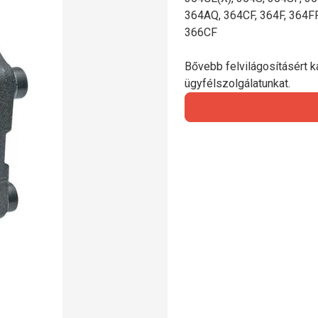
364AQ, 364CF, 364F, 364F
366CF
Bővebb felvilágosításért ka
ügyfélszolgálatunkat.