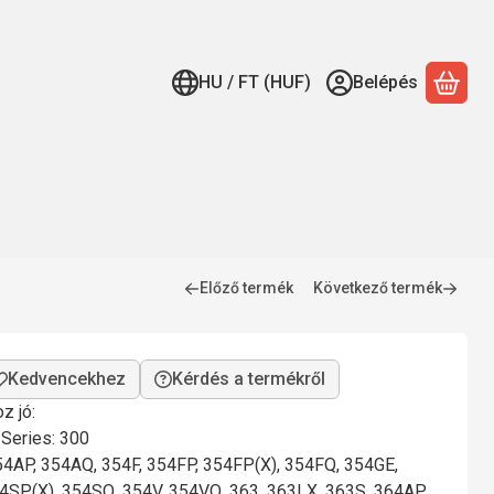
HU / FT (HUF)
Belépés
A ko
Előző termék
Következő termék
Kérdés a termékről
z jó:
Series: 300
54AP, 354AQ, 354F, 354FP, 354FP(X), 354FQ, 354GE,
4SP(X), 354SQ, 354V, 354VQ, 363, 363LX, 363S, 364AP,