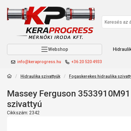
Webshop
Hidrauli
info@keraprogress.hu
+36 20 520 4933
Hidraulika szivattyúk
Fogaskerekes hidraulika szivatt
Massey Ferguson 3533910M91 
szivattyú
Cikkszám:
2342