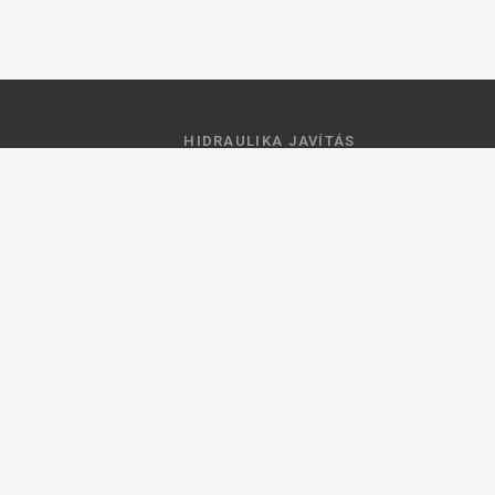
HIDRAULIKA JAVÍTÁS
 feltételek
Hidraulika szivattyú javitás
ztató
Hidromotor javítás
Munkahenger javítás
Vezérlő tömb javítás
ások