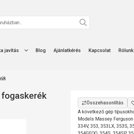
ka javítás
Blog
Ajánlatkérés
Kapcsolat
Rólunk
yúk
fogaskerék
A következő gép típusokho
Models Massey Ferguson 
334V, 353, 353LX, 353S, 3
354GE(X), 354S, 354SP, 35