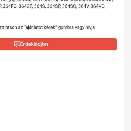
P, 364FQ, 364GE, 364S, 364SP, 364SQ, 364V, 364VQ,
ttintson az “ajánlatot kérek” gombra vagy hívja
Érdeklődjön