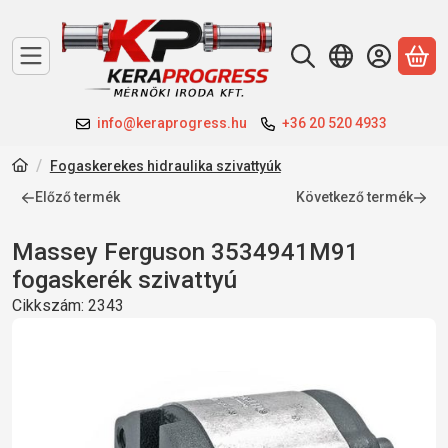
A 
info@keraprogress.hu
+36 20 520 4933
Fogaskerekes hidraulika szivattyúk
Előző termék
Következő termék
Massey Ferguson 3534941M91
fogaskerék szivattyú
Cikkszám:
2343