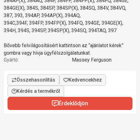
384AP(X), 384AQ, 384F, 384FP, 384FP(X), 384FQ, 384GE,
384GE(X), 384S, 384SP, 384SP(X), 384SQ, 384V, 384VQ,
387, 393, 394AP, 394AP(X), 394AQ,
394C,394F, 394FP, 394FP(X), 394FQ, 394GE, 394GE(X),
394H, 394S, 394SP, 394SP(X), 394SQ, 394TAQ, 397
Bővebb felvilágosításért kattintson az “ajánlatot kérek”
gombra vagy hívja ügyfélszolgálatunkat.
Gyártó:
Massey Ferguson
Kérdés a termékről
Érdeklődjön