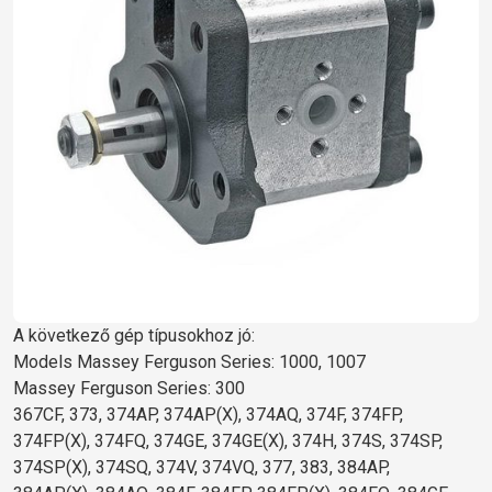
A következő gép típusokhoz jó:
Models Massey Ferguson Series: 1000, 1007
Massey Ferguson Series: 300
367CF, 373, 374AP, 374AP(X), 374AQ, 374F, 374FP,
374FP(X), 374FQ, 374GE, 374GE(X), 374H, 374S, 374SP,
374SP(X), 374SQ, 374V, 374VQ, 377, 383, 384AP,