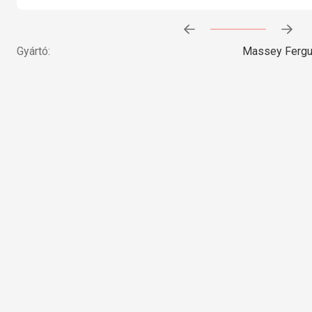
Előrehaladás:
0
%
Gyártó:
Massey Ferg