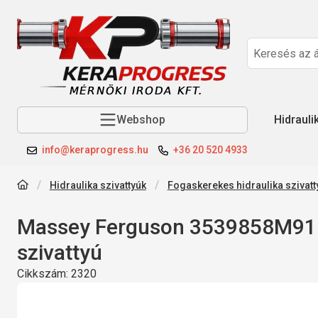
Webshop
Hidrauli
info@keraprogress.hu
+36 20 520 4933
Hidraulika szivattyúk
Fogaskerekes hidraulika szivatt
Massey Ferguson 3539858M91 
szivattyú
Cikkszám:
2320