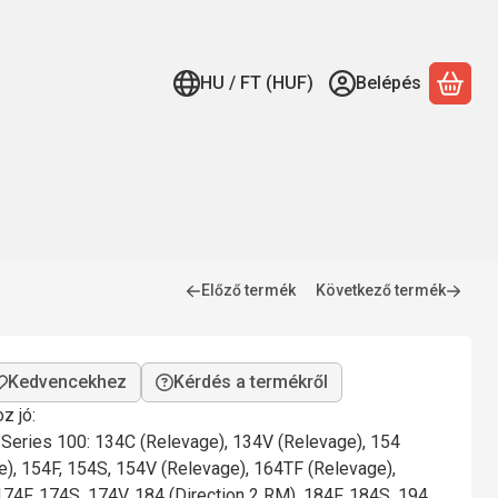
HU / FT (HUF)
Belépés
A ko
Előző termék
Következő termék
Kérdés a termékről
z jó:
eries 100: 134C (Relevage), 134V (Relevage), 154
e), 154F, 154S, 154V (Relevage), 164TF (Relevage),
74F, 174S, 174V, 184 (Direction 2 RM), 184F, 184S, 194