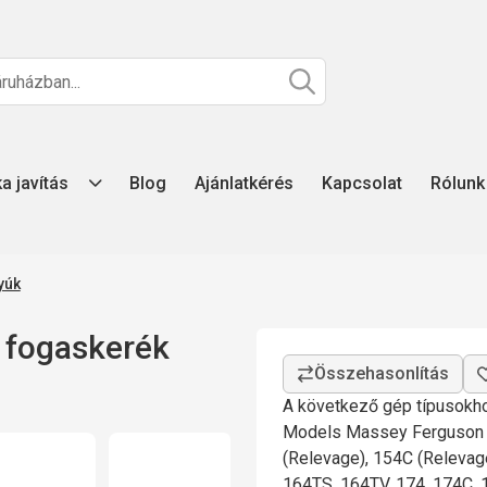
ka javítás
Blog
Ajánlatkérés
Kapcsolat
Rólunk
yúk
fogaskerék
A következő gép típusokho
Models Massey Ferguson S
(Relevage), 154C (Relevag
164TS, 164TV, 174, 174C, 1