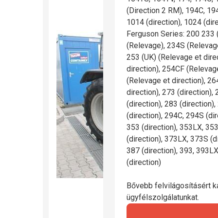
(Direction 2 RM), 194C, 19
1014 (direction), 1024 (dir
Ferguson Series: 200 233 
(Relevage), 234S (Relevage)
253 (UK) (Relevage et dire
direction), 254CF (Relevage
(Relevage et direction), 2
direction), 273 (direction)
(direction), 283 (direction),
(direction), 294C, 294S (d
353 (direction), 353LX, 353
(direction), 373LX, 373S (di
387 (direction), 393, 393LX
(direction)
Bővebb felvilágosításért ka
ügyfélszolgálatunkat.