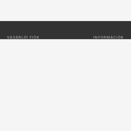
VÁSÁRLÓI FIÓK
INFORMÁCIÓK
Belépés
Általános szerződési
Regisztráció
Adatkezelési tájéko
Profilom
Fizetés
Kosár
Szállítás
Kedvenceim
Elérhetőségek
Adatkezelési beállít