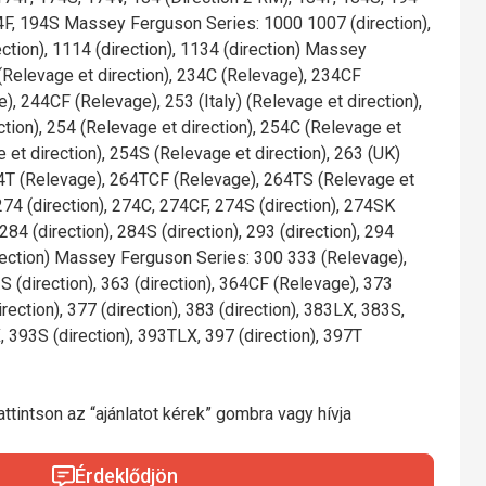
4F, 194S Massey Ferguson Series: 1000 1007 (direction),
ection), 1114 (direction), 1134 (direction) Massey
(Relevage et direction), 234C (Relevage), 234CF
, 244CF (Relevage), 253 (Italy) (Relevage et direction),
ction), 254 (Relevage et direction), 254C (Relevage et
 et direction), 254S (Relevage et direction), 263 (UK)
64T (Relevage), 264TCF (Relevage), 264TS (Relevage et
, 274 (direction), 274C, 274CF, 274S (direction), 274SK
 284 (direction), 284S (direction), 293 (direction), 294
irection) Massey Ferguson Series: 300 333 (Relevage),
S (direction), 363 (direction), 364CF (Relevage), 373
rection), 377 (direction), 383 (direction), 383LX, 383S,
, 393S (direction), 393TLX, 397 (direction), 397T
ttintson az “ajánlatot kérek” gombra vagy hívja
Érdeklődjön