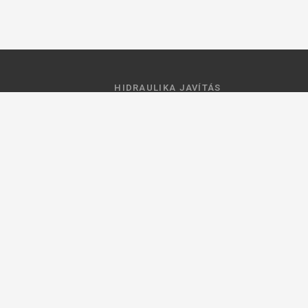
HIDRAULIKA JAVÍTÁS
 feltételek
Hidraulika szivattyú javitás
ztató
Hidromotor javítás
Munkahenger javítás
Vezérlő tömb javítás
ások