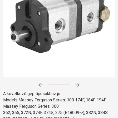
Előrehaladás:
0
%
A következő gép típusokhoz jó:
Models Massey Ferguson Series: 100 174F, 184F, 194F
Massey Ferguson Series: 300
362, 365, 372N, 374F, 374S, 375 (B18009->), 382N, 384S,