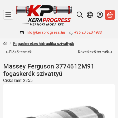
A 
info@keraprogress.hu
+36 20 520 4933
Fogaskerekes hidraulika szivattyúk
Előző termék
Következő termék
Massey Ferguson 3774612M91
fogaskerék szivattyú
Cikkszám:
2355