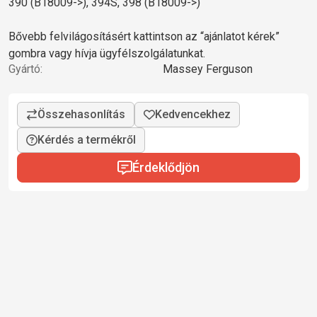
390 (B18009->), 394S, 398 (B18009->)
Bővebb felvilágosításért kattintson az “ajánlatot kérek”
gombra vagy hívja ügyfélszolgálatunkat.
Gyártó:
Massey Ferguson
Kérdés a termékről
Érdeklődjön