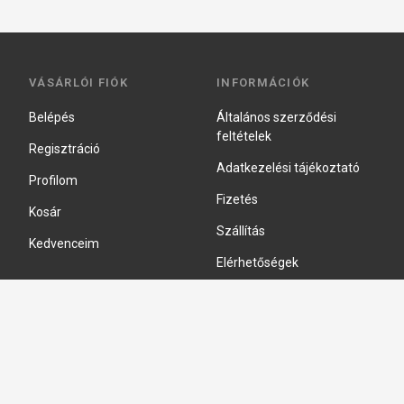
VÁSÁRLÓI FIÓK
INFORMÁCIÓK
Belépés
Általános szerződési
feltételek
Regisztráció
Adatkezelési tájékoztató
Profilom
Fizetés
Kosár
Szállítás
Kedvenceim
Elérhetőségek
Adatkezelési beállítások
HIDRAULIKA JAVÍTÁS
Hidraulika szivattyú javitás