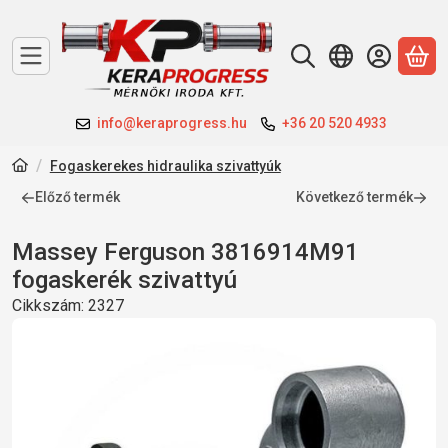
A 
info@keraprogress.hu
+36 20 520 4933
Fogaskerekes hidraulika szivattyúk
Előző termék
Következő termék
Massey Ferguson 3816914M91
fogaskerék szivattyú
Cikkszám:
2327