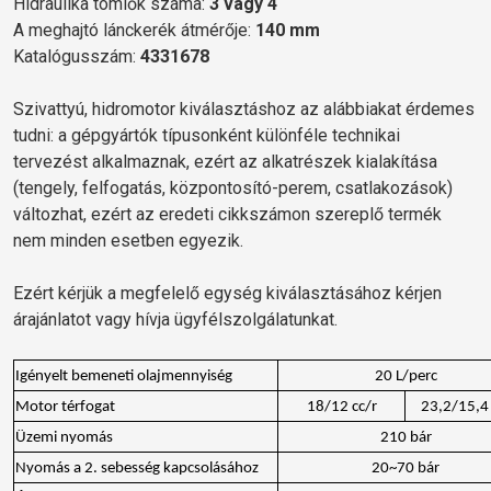
Hidraulika tömlők száma:
3 vagy 4
A meghajtó lánckerék átmérője:
140 mm
Katalógusszám:
4331678
Szivattyú, hidromotor kiválasztáshoz az alábbiakat érdemes
tudni: a gépgyártók típusonként különféle technikai
tervezést alkalmaznak, ezért az alkatrészek kialakítása
(tengely, felfogatás, központosító-perem, csatlakozások)
változhat, ezért az eredeti cikkszámon szereplő termék
nem minden esetben egyezik.
Ezért kérjük a megfelelő egység kiválasztásához kérjen
árajánlatot vagy hívja ügyfélszolgálatunkat.
Igényelt bemeneti olajmennyiség
20 L/perc
Motor térfogat
18/12 cc/r
23,2/15,4 
Üzemi nyomás
210 bár
Nyomás a 2. sebesség kapcsolásához
20~70 bár