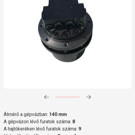
Előrehaladás:
0
%
Átmérő a gépvázban:
140 mm
A gépvázon lévő furatok száma:
8
A hajtókeréken lévő furatok száma:
9