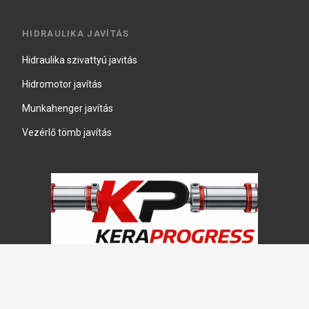
HIDRAULIKA JAVÍTÁS
Hidraulika szivattyú javitás
Hidromotor javítás
Munkahenger javítás
Vezérlő tömb javítás
Copyright © 2026, Keraprogress Kft. Minden jog fenntartva!
2146 Mogyoród, Jókai Mór u. 16
+36 20 520 4933