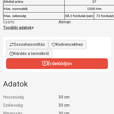
Áttétel arány
37
Max. nyomaték
1500 Nm
Max. sebesség
68,5 fordulat/perc
72 fordulat
Gyártó:
Airman
További adatok
Kérdés a termékről
Érdeklődjön
Adatok
Hosszúság:
30 cm
Szélesség:
30 cm
Magasság:
30 cm