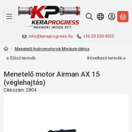
A 
info@keraprogress.hu
+36 20 520 4933
Menetelő hidromotorok Minikotrókhoz
Előző termék
Következő termék
Menetelő motor Airman AX 15
(véglehajtás)
Cikkszám:
2804