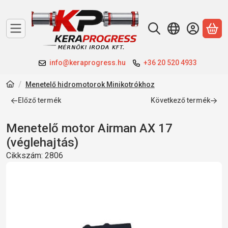
A 
info@keraprogress.hu
+36 20 520 4933
Menetelő hidromotorok Minikotrókhoz
Előző termék
Következő termék
Menetelő motor Airman AX 17
(véglehajtás)
Cikkszám:
2806