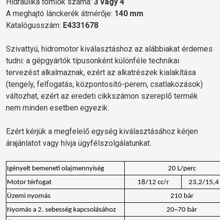
Hidraulika tömlők száma:
3 vagy 4
A meghajtó lánckerék átmérője:
140 mm
Katalógusszám:
E4331678
Szivattyú, hidromotor kiválasztáshoz az alábbiakat érdemes
tudni: a gépgyártók típusonként különféle technikai
tervezést alkalmaznak, ezért az alkatrészek kialakítása
(tengely, felfogatás, központosító-perem, csatlakozások)
változhat, ezért az eredeti cikkszámon szereplő termék
nem minden esetben egyezik.
Ezért kérjük a megfelelő egység kiválasztásához kérjen
árajánlatot vagy hívja ügyfélszolgálatunkat.
Igényelt bemeneti olajmennyiség
20 L/perc
Motor térfogat
18/12 cc/r
23,2/15,4 
Üzemi nyomás
210 bár
Nyomás a 2. sebesség kapcsolásához
20~70 bár