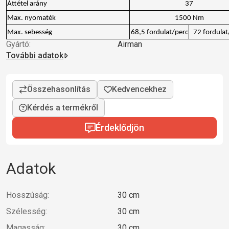
Áttétel arány
37
Max. nyomaték
1500 Nm
Max. sebesség
68,5 fordulat/perc
72 fordulat
Gyártó:
Airman
További adatok
Kérdés a termékről
Érdeklődjön
Adatok
Hosszúság:
30 cm
Szélesség:
30 cm
Magasság:
30 cm