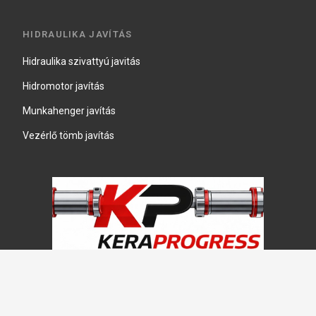
HIDRAULIKA JAVÍTÁS
Hidraulika szivattyú javitás
Hidromotor javítás
Munkahenger javítás
Vezérlő tömb javítás
Copyright © 2026, Keraprogress Kft. Minden jog fenntartva!
2146 Mogyoród, Jókai Mór u. 16
+36 20 520 4933