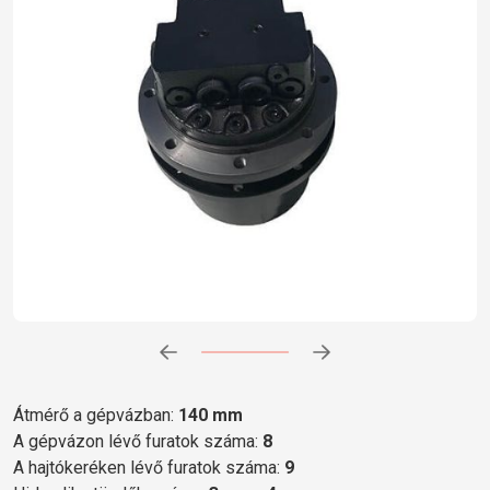
Előrehaladás:
0
%
Átmérő a gépvázban:
140 mm
A gépvázon lévő furatok száma:
8
A hajtókeréken lévő furatok száma:
9