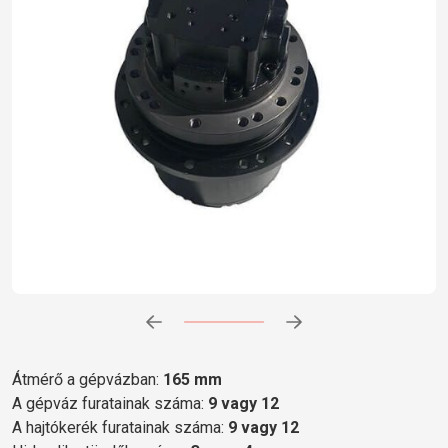
Előrehaladás:
0
%
Átmérő a gépvázban:
165 mm
A gépváz furatainak száma:
9 vagy 12
A hajtókerék furatainak száma:
9 vagy 12