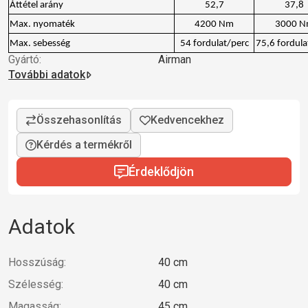
Áttétel arány
52,7
37,8
Max. nyomaték
4200 Nm
3000 
Max. sebesség
54 fordulat/perc
75,6 fordula
Gyártó:
Airman
További adatok
Kérdés a termékről
Érdeklődjön
Adatok
Hosszúság:
40 cm
Szélesség:
40 cm
Magasság:
45 cm