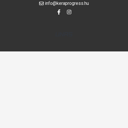
info@keraprogress.hu
Adatkezelési beállítások Felugró ablak megnyitva.