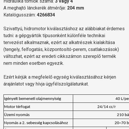
Hidraulika tömlők száma:
3 vagy 4
A meghajtó lánckerék átmérője:
204 mm
Katalógusszám:
4266834
Szivattyú, hidromotor kiválasztáshoz az alábbiakat érdemes
tudni: a gépgyártók típusonként különféle technikai
tervezést alkalmaznak, ezért az alkatrészek kialakítása
(tengely, felfogatás, központosító-perem, csatlakozások)
változhat, ezért az eredeti cikkszámon szereplő termék
nem minden esetben egyezik.
Ezért kérjük a megfelelő egység kiválasztásához kérjen
árajánlatot vagy hívja ügyfélszolgálatunkat.
Igényelt bemeneti olajmennyiség
40 L/pe
Motor térfogat
24/14 cc/r
Üzemi nyomás
210 bá
Nyomás a 2. sebesség kapcsolásához
20~70 b