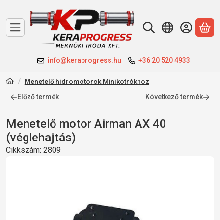
A 
info@keraprogress.hu
+36 20 520 4933
Menetelő hidromotorok Minikotrókhoz
Előző termék
Következő termék
Menetelő motor Airman AX 40
(véglehajtás)
Cikkszám:
2809