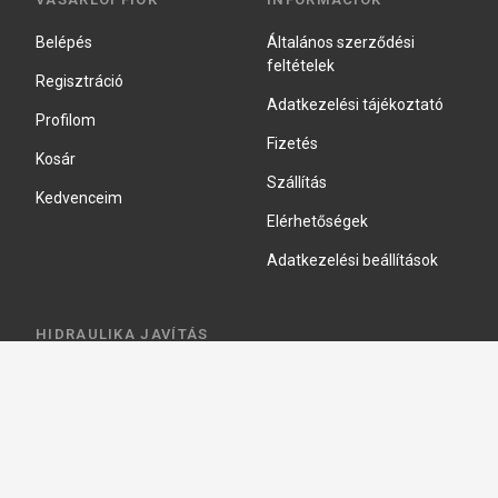
Belépés
Általános szerződési
feltételek
Regisztráció
Adatkezelési tájékoztató
Profilom
Fizetés
Kosár
Szállítás
Kedvenceim
Elérhetőségek
Adatkezelési beállítások
HIDRAULIKA JAVÍTÁS
Hidraulika szivattyú javitás
Hidromotor javítás
Munkahenger javítás
Vezérlő tömb javítás