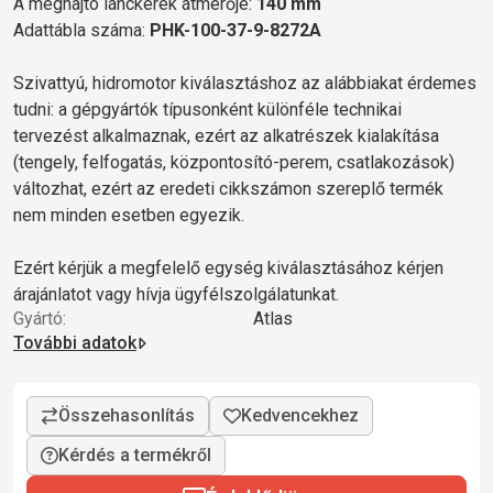
A meghajtó lánckerék átmérője:
140 mm
Adattábla száma:
PHK-100-37-9-8272A
Szivattyú, hidromotor kiválasztáshoz az alábbiakat érdemes
tudni: a gépgyártók típusonként különféle technikai
tervezést alkalmaznak, ezért az alkatrészek kialakítása
(tengely, felfogatás, központosító-perem, csatlakozások)
változhat, ezért az eredeti cikkszámon szereplő termék
nem minden esetben egyezik.
Ezért kérjük a megfelelő egység kiválasztásához kérjen
árajánlatot vagy hívja ügyfélszolgálatunkat.
Gyártó:
Atlas
További adatok
Kérdés a termékről