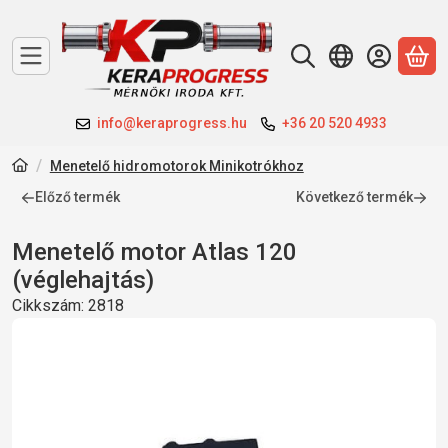
A 
info@keraprogress.hu
+36 20 520 4933
Menetelő hidromotorok Minikotrókhoz
Előző termék
Következő termék
Menetelő motor Atlas 120
(véglehajtás)
Cikkszám:
2818