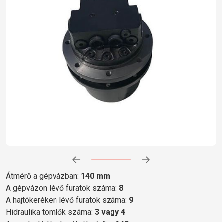
Előrehaladás:
0
%
Átmérő a gépvázban:
140 mm
A gépvázon lévő furatok száma:
8
A hajtókeréken lévő furatok száma:
9
Hidraulika tömlők száma:
3 vagy 4