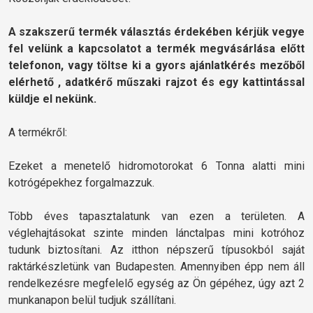
A szakszerű termék választás érdekében kérjük vegye
fel velünk a kapcsolatot a termék megvásárlása előtt
telefonon, vagy töltse ki a gyors ajánlatkérés mezőből
elérhető , adatkérő műszaki rajzot és egy kattintással
küldje el nekünk.
A termékről:
Ezeket a menetelő hidromotorokat 6 Tonna alatti mini
kotrógépekhez forgalmazzuk.
Több éves tapasztalatunk van ezen a területen. A
véglehajtásokat szinte minden lánctalpas mini kotróhoz
tudunk biztosítani. Az itthon népszerű típusokból saját
raktárkészletünk van Budapesten. Amennyiben épp nem áll
rendelkezésre megfelelő egység az Ön gépéhez, úgy azt 2
munkanapon belül tudjuk szállítani.