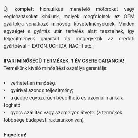
Új, komplett hidraulikus menetelő motorokat vagy
véglehajtásokat kínálunk, melyek megfelelnek az OEM
gyártókra vonatkozó minőségi követelményeknek. Minden
egységet a gyártás után terhelés alatt tesztelnek, így
teljesítményük garantált és megegyezik az eredeti
gyártóéval – EATON, UCHIDA, NACHI stb.-
IPARI MINŐSÉGŰ TERMÉKEK, 1 ÉV CSERE GARANCIA!
Termékünk kiváló minősítési osztálya garantálja:
verhetetlen minőség;
gyárival azonos teljesítmény;
a gépbe egyszerűen beépíthető és azonnal munkára
fogható
gyors szállítás vagy személyes átvétel (a termékek
többsége budapesti raktárunkon van);
Figyelem!