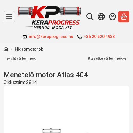
A 
info@keraprogress.hu
+36 20 520 4933
Hidromotorok
Előző termék
Következő termék
Menetelő motor Atlas 404
Cikkszám:
2814