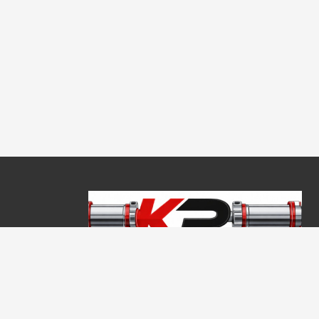
Copyright © 2026, Keraprogress Kft. Minden jog fenntartva!
2146 Mogyoród, Jókai Mór u. 16