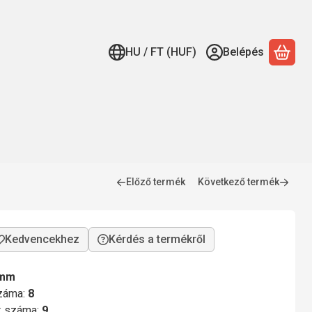
HU / FT (HUF)
Belépés
A ko
Előző termék
Következő termék
Kérdés a termékről
 mm
száma:
8
ok száma:
9