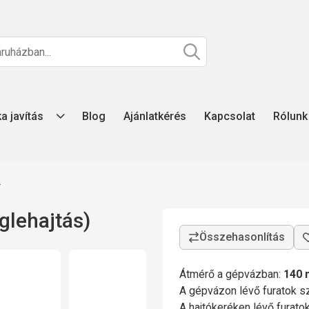
ka javítás
Blog
Ajánlatkérés
Kapcsolat
Rólunk
z
glehajtás)
Átmérő a gépvázban:
140
A gépvázon lévő furatok 
A hajtókeréken lévő furat