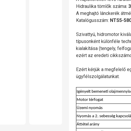
Hidraulika tömlők száma:
3
A meghajtó lánckerék átmé
Katalógusszám:
NTS5-58
Szivattyú, hidromotor kivá
típusonként különféle tech
kialakítása (tengely, felfo
ezért az eredeti cikkszá
Ezért kérjük a megfelelő e
ügyfélszolgálatunkat.
Igényelt bemeneti olajmennyis
Motor térfogat
Üzemi nyomás
Nyomás a 2. sebesség kapcsol
Áttétel arány