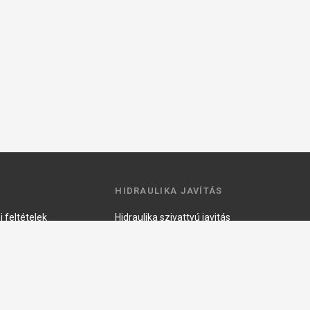
HIDRAULIKA JAVÍTÁS
 feltételek
Hidraulika szivattyú javitás
ztató
Hidromotor javítás
Munkahenger javítás
Vezérlő tömb javítás