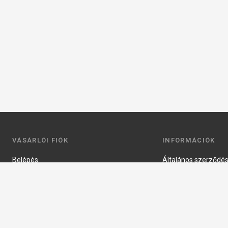
VÁSÁRLÓI FIÓK
INFORMÁCIÓK
Belépés
Általános szerződési
Regisztráció
Adatkezelési tájéko
Profilom
Fizetés
Kosár
Szállítás