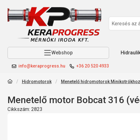
Webshop
Hidrauli
info@keraprogress.hu
+36 20 520 4933
Hidromotorok
Menetelő hidromotorok Minikotrókho
Menetelő motor Bobcat 316 (vé
Cikkszám:
2823