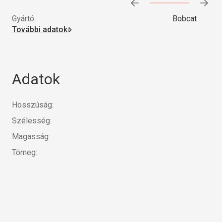
Előrehaladás:
0
%
Gyártó:
Bobcat
További adatok
Adatok
Hosszúság:
Szélesség:
Magasság:
Tömeg: