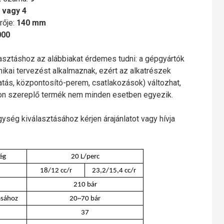
 vagy 4
rője:
140 mm
000
lasztáshoz az alábbiakat érdemes tudni: a gépgyártók
nikai tervezést alkalmaznak, ezért az alkatrészek
gatás, központosító-perem, csatlakozások) változhat,
mon szereplő termék nem minden esetben egyezik.
gység kiválasztásához kérjen árajánlatot vagy hívja
ég
20 L/perc
18/12 cc/r
23,2/15,4 cc/r
210 bár
ásához
20~70 bár
37