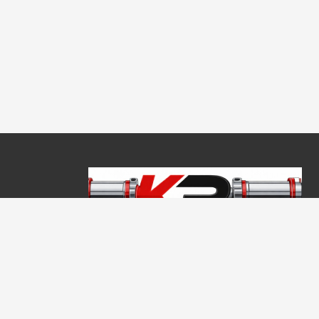
Copyright © 2026, Keraprogress Kft. Minden jog fenntartva!
2146 Mogyoród, Jókai Mór u. 16
+36 20 520 4933
info@keraprogress.hu