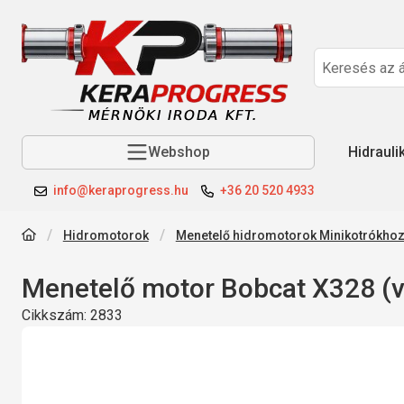
Webshop
Hidrauli
info@keraprogress.hu
+36 20 520 4933
Hidromotorok
Menetelő hidromotorok Minikotrókho
Menetelő motor Bobcat X328 (v
Cikkszám:
2833