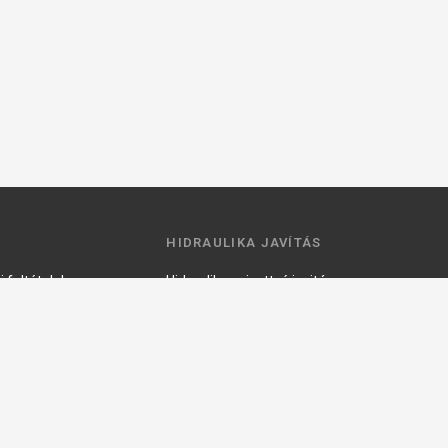
HIDRAULIKA JAVÍTÁS
 feltételek
Hidraulika szivattyú javitás
ztató
Hidromotor javítás
Munkahenger javítás
Vezérlő tömb javítás