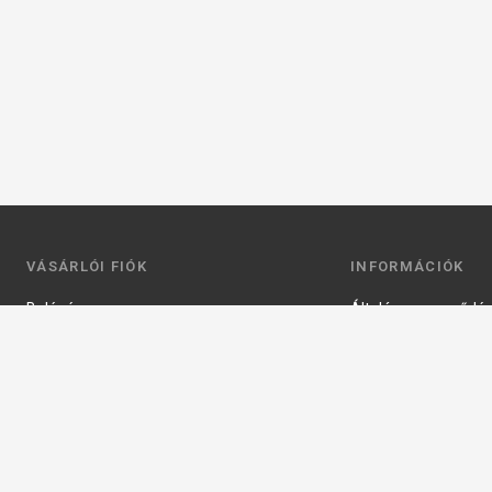
VÁSÁRLÓI FIÓK
INFORMÁCIÓK
Belépés
Általános szerződési
Regisztráció
Adatkezelési tájéko
Profilom
Fizetés
Kosár
Szállítás
Kedvenceim
Elérhetőségek