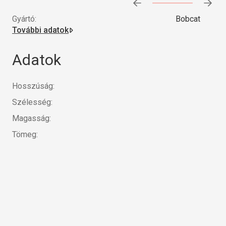
Előrehaladás:
0
%
Gyártó:
Bobcat
További adatok
Adatok
Hosszúság:
Szélesség:
Magasság:
Tömeg: