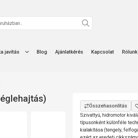
ka javítás
Blog
Ajánlatkérés
Kapcsolat
Rólunk
z
églehajtás)
Szivattyú, hidromotor kivá
típusonként különféle tech
kialakítása (tengely, felfo
ezért az eredeti cikkszá