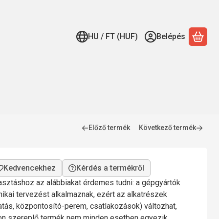
HU / FT (HUF)
Belépés
A ko
Előző termék
Következő termék
Kérdés a termékről
lasztáshoz az alábbiakat érdemes tudni: a gépgyártók
nikai tervezést alkalmaznak, ezért az alkatrészek
gatás, központosító-perem, csatlakozások) változhat,
mon szereplő termék nem minden esetben egyezik.