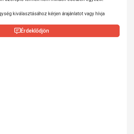
gység kiválasztásához kérjen árajánlatot vagy hívja
Érdeklődjön