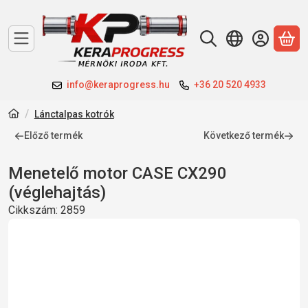
A 
info@keraprogress.hu
+36 20 520 4933
Lánctalpas kotrók
Előző termék
Következő termék
Menetelő motor CASE CX290
(véglehajtás)
Cikkszám:
2859