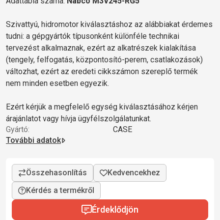
Adattábla száma:
Nabco M3V245-RG5
Szivattyú, hidromotor kiválasztáshoz az alábbiakat érdemes
tudni: a gépgyártók típusonként különféle technikai
tervezést alkalmaznak, ezért az alkatrészek kialakítása
(tengely, felfogatás, központosító-perem, csatlakozások)
változhat, ezért az eredeti cikkszámon szereplő termék
nem minden esetben egyezik.
Ezért kérjük a megfelelő egység kiválasztásához kérjen
árajánlatot vagy hívja ügyfélszolgálatunkat.
Gyártó:
CASE
További adatok
Kérdés a termékről
Érdeklődjön