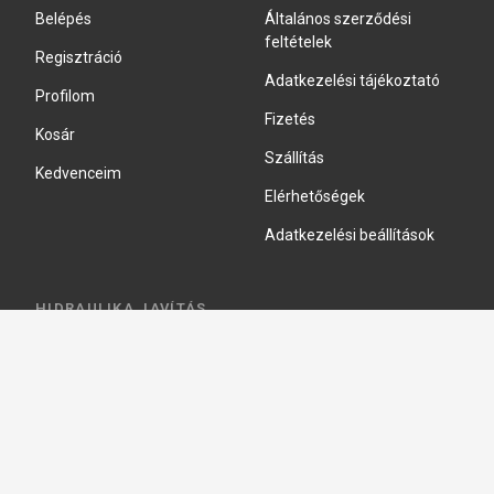
Belépés
Általános szerződési
feltételek
Regisztráció
Adatkezelési tájékoztató
Profilom
Fizetés
Kosár
Szállítás
Kedvenceim
Elérhetőségek
Adatkezelési beállítások
HIDRAULIKA JAVÍTÁS
Hidraulika szivattyú javitás
Hidromotor javítás
Munkahenger javítás
Vezérlő tömb javítás