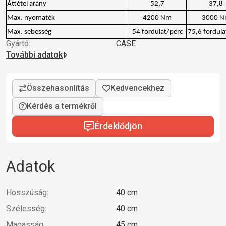
Áttétel arány
52,7
37,8
Max. nyomaték
4200 Nm
3000 
Max. sebesség
54 fordulat/perc
75,6 fordula
Gyártó:
CASE
További adatok
Kérdés a termékről
Érdeklődjön
Adatok
Hosszúság:
40 cm
Szélesség:
40 cm
Magasság:
45 cm