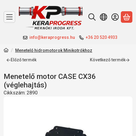
A 
info@keraprogress.hu
+36 20 520 4933
Menetelő hidromotorok Minikotrókhoz
Előző termék
Következő termék
Menetelő motor CASE CX36
(véglehajtás)
Cikkszám:
2890