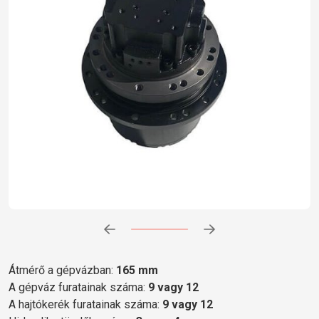
Előrehaladás:
0
%
Átmérő a gépvázban:
165 mm
A gépváz furatainak száma:
9 vagy 12
A hajtókerék furatainak száma:
9 vagy 12