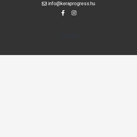
info@keraprogress.hu
Adatkezelési beállítások Felugró ablak megnyitva.