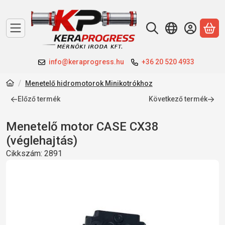
A 
info@keraprogress.hu
+36 20 520 4933
Menetelő hidromotorok Minikotrókhoz
Előző termék
Következő termék
Menetelő motor CASE CX38
(véglehajtás)
Cikkszám:
2891