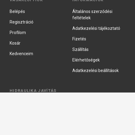
Belépés
Általános szerződési
feltételek
Regisztráció
Adatkezelési tájékoztató
Profilom
Fizetés
Kosár
Szállítás
Kedvenceim
Elérhetőségek
Adatkezelési beállítások
HIDRAULIKA JAVÍTÁS
Hidraulika szivattyú javitás
Hidromotor javítás
Munkahenger javítás
Vezérlő tömb javítás