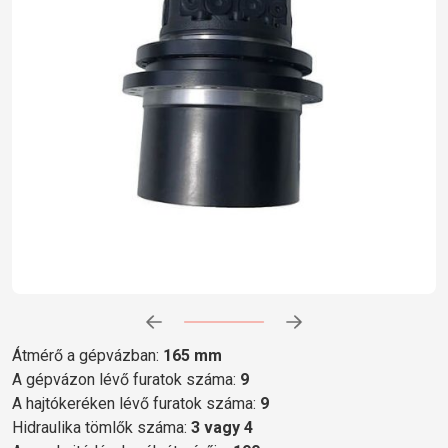
Előrehaladás:
0
%
Átmérő a gépvázban:
165 mm
A gépvázon lévő furatok száma:
9
A hajtókeréken lévő furatok száma:
9
Hidraulika tömlők száma:
3 vagy 4