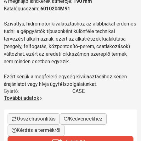
A meghajtó lánckerék átmérője:
190 mm
Katalógusszám:
6010204M91
Szivattyú, hidromotor kiválasztáshoz az alábbiakat érdemes
tudni: a gépgyártók típusonként különféle technikai
tervezést alkalmaznak, ezért az alkatrészek kialakítása
(tengely, felfogatás, központosító-perem, csatlakozások)
változhat, ezért az eredeti cikkszámon szereplő termék
nem minden esetben egyezik.
Ezért kérjük a megfelelő egység kiválasztásához kérjen
árajánlatot vagy hívja ügyfélszolgálatunkat.
Gyártó:
CASE
További adatok
Kérdés a termékről