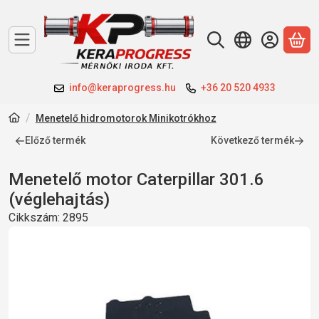
A 
info@keraprogress.hu
+36 20 520 4933
Menetelő hidromotorok Minikotrókhoz
Előző termék
Következő termék
Menetelő motor Caterpillar 301.6
(véglehajtás)
Cikkszám:
2895