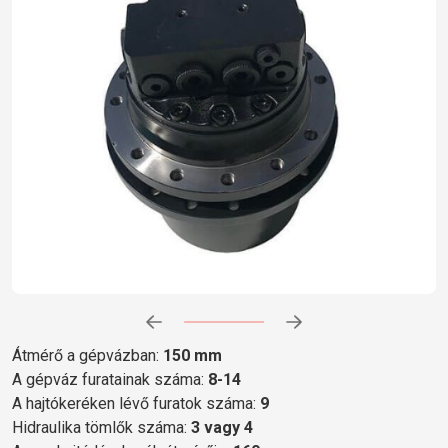
Előrehaladás:
0
%
Átmérő a gépvázban:
150 mm
A gépváz furatainak száma:
8-14
A hajtókeréken lévő furatok száma:
9
Hidraulika tömlők száma:
3 vagy 4