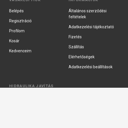
Belépés
Általános szerződési
feltételek
Regisztráció
Adatkezelési tájékoztató
Profilom
Fizetés
Kosár
Szállítás
Kedvenceim
Elérhetőségek
Adatkezelési beállítások
HIDRAULIKA JAVÍTÁS
Hidraulika szivattyú javitás
Hidromotor javítás
Munkahenger javítás
Vezérlő tömb javítás