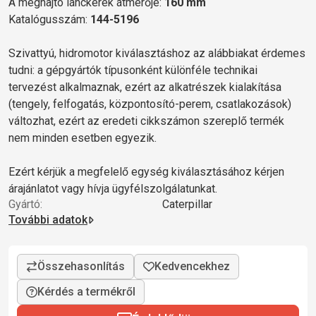
A meghajtó lánckerék átmérője:
160 mm
Katalógusszám:
144-5196
Szivattyú, hidromotor kiválasztáshoz az alábbiakat érdemes
tudni: a gépgyártók típusonként különféle technikai
tervezést alkalmaznak, ezért az alkatrészek kialakítása
(tengely, felfogatás, központosító-perem, csatlakozások)
változhat, ezért az eredeti cikkszámon szereplő termék
nem minden esetben egyezik.
Ezért kérjük a megfelelő egység kiválasztásához kérjen
árajánlatot vagy hívja ügyfélszolgálatunkat.
Gyártó:
Caterpillar
További adatok
Kérdés a termékről