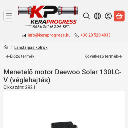
A 
info@keraprogress.hu
+36 20 520 4933
Lánctalpas kotrók
Előző termék
Következő termék
Menetelő motor Daewoo Solar 130LC-
V (véglehajtás)
Cikkszám:
2921