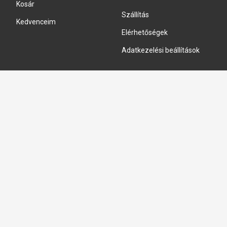
Kosár
Szállítás
Kedvenceim
Elérhetőségek
Adatkezelési beállítások
HIDRAULIKA JAVÍTÁS
Hidraulika szivattyú javitás
Hidromotor javítás
Munkahenger javítás
Vezérlő tömb javítás