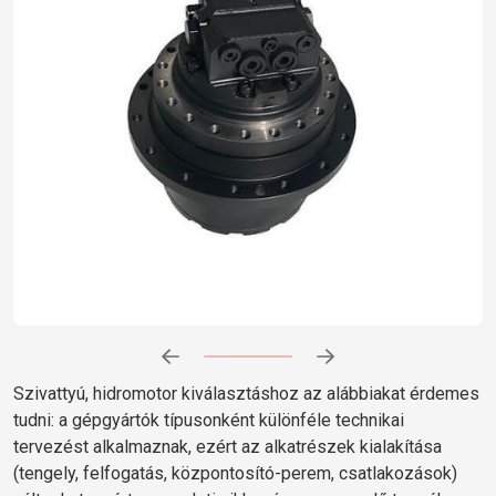
Előrehaladás:
0
%
Szivattyú, hidromotor kiválasztáshoz az alábbiakat érdemes
tudni: a gépgyártók típusonként különféle technikai
tervezést alkalmaznak, ezért az alkatrészek kialakítása
(tengely, felfogatás, központosító-perem, csatlakozások)