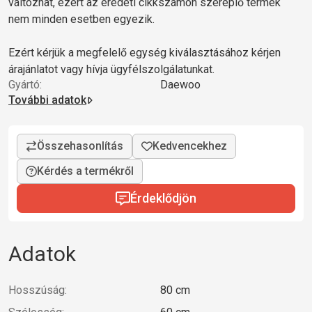
változhat, ezért az eredeti cikkszámon szereplő termék
nem minden esetben egyezik.
Ezért kérjük a megfelelő egység kiválasztásához kérjen
árajánlatot vagy hívja ügyfélszolgálatunkat.
Gyártó:
Daewoo
További adatok
Kérdés a termékről
Érdeklődjön
Adatok
Hosszúság:
80 cm