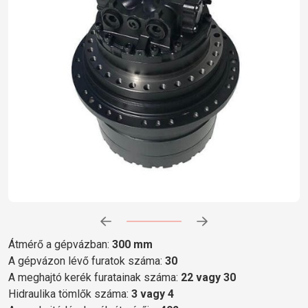
Előrehaladás:
0
%
Átmérő a gépvázban:
300 mm
A gépvázon lévő furatok száma:
30
A meghajtó kerék furatainak száma:
22 vagy 30
Hidraulika tömlők száma:
3 vagy 4