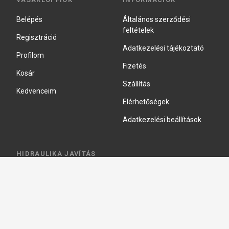
Belépés
Általános szerződési
feltételek
Regisztráció
Adatkezelési tájékoztató
Profilom
Fizetés
Kosár
Szállítás
Kedvenceim
Elérhetőségek
Adatkezelési beállítások
HIDRAULIKA JAVÍTÁS
Hidraulika szivattyú javitás
Hidromotor javítás
Munkahenger javítás
Vezérlő tömb javítás