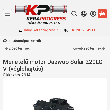
A 
info@keraprogress.hu
+36 20 520 4933
Lánctalpas kotrók
Előző termék
Következő termék
Menetelő motor Daewoo Solar 220LC-
V (véglehajtás)
Cikkszám:
2914