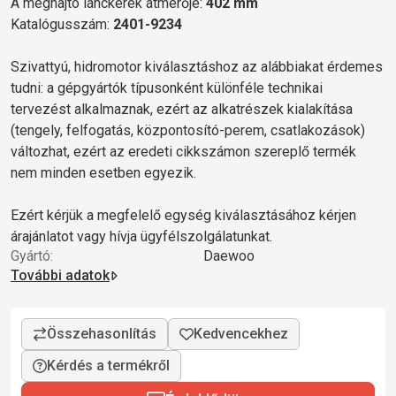
A meghajtó lánckerék átmérője:
402 mm
Katalógusszám:
2401-9234
Szivattyú, hidromotor kiválasztáshoz az alábbiakat érdemes
tudni: a gépgyártók típusonként különféle technikai
tervezést alkalmaznak, ezért az alkatrészek kialakítása
(tengely, felfogatás, központosító-perem, csatlakozások)
változhat, ezért az eredeti cikkszámon szereplő termék
nem minden esetben egyezik.
Ezért kérjük a megfelelő egység kiválasztásához kérjen
árajánlatot vagy hívja ügyfélszolgálatunkat.
Gyártó:
Daewoo
További adatok
Kérdés a termékről