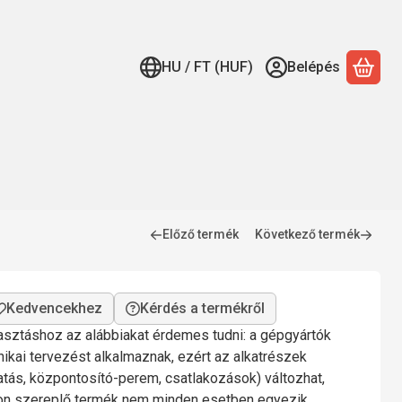
HU / FT (HUF)
Belépés
A ko
Előző termék
Következő termék
Kérdés a termékről
lasztáshoz az alábbiakat érdemes tudni: a gépgyártók
nikai tervezést alkalmaznak, ezért az alkatrészek
gatás, központosító-perem, csatlakozások) változhat,
mon szereplő termék nem minden esetben egyezik.