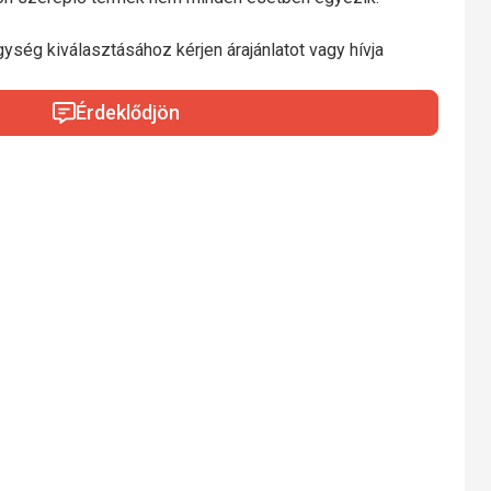
gység kiválasztásához kérjen árajánlatot vagy hívja
Érdeklődjön