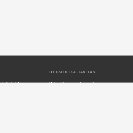
HIDRAULIKA JAVÍTÁS
 feltételek
Hidraulika szivattyú javitás
ztató
Hidromotor javítás
Munkahenger javítás
Vezérlő tömb javítás