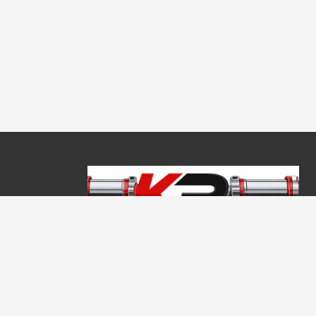
Copyright © 2026, Keraprogress Kft. Minden jog fenntartva!
2146 Mogyoród, Jókai Mór u. 16
+36 20 520 4933
info@keraprogress.hu