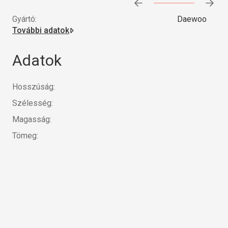
Előrehaladás:
0
%
Gyártó:
Daewoo
További adatok
Adatok
Hosszúság:
Szélesség:
Magasság:
Tömeg: