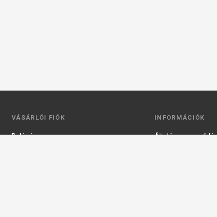
VÁSÁRLÓI FIÓK
INFORMÁCIÓK
Belépés
Általános szerződési
Regisztráció
Adatkezelési tájéko
Profilom
Fizetés
Kosár
Szállítás
Kedvenceim
Elérhetőségek