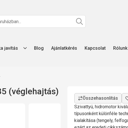
ka javítás
Blog
Ajánlatkérés
Kapcsolat
Rólunk
z
5 (véglehajtás)
Szivattyú, hidromotor kivá
típusonként különféle tech
kialakítása (tengely, felfo
ezért az eredeti cikkszá