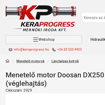
Webshop
Hidrauli
info@keraprogress.hu
+36 20 520 4933
Menetelő motorok
Lánctalpas kotrók
Menetelő motor Doosan DX250
(véglehajtás)
Cikkszám:
2929