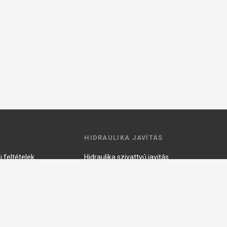
HIDRAULIKA JAVÍTÁS
 feltételek
Hidraulika szivattyú javitás
ztató
Hidromotor javítás
Munkahenger javítás
Vezérlő tömb javítás