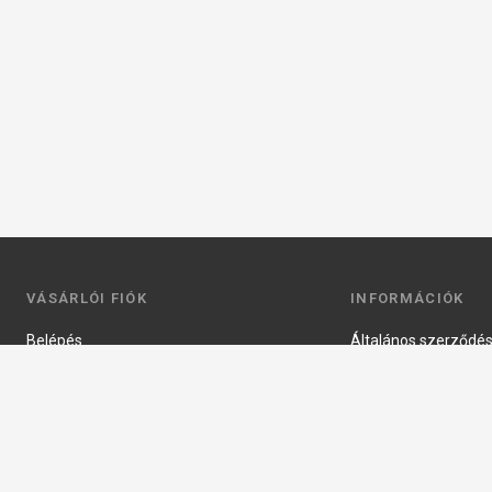
VÁSÁRLÓI FIÓK
INFORMÁCIÓK
Belépés
Általános szerződési
Regisztráció
Adatkezelési tájéko
Profilom
Fizetés
Kosár
Szállítás