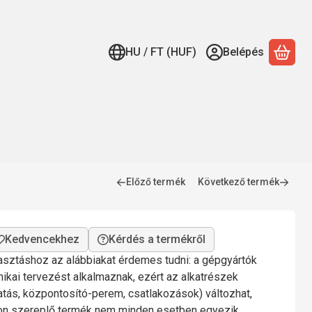
HU / FT (HUF)
Belépés
A ko
Előző termék
Következő termék
Kérdés a termékről
lasztáshoz az alábbiakat érdemes tudni: a gépgyártók
nikai tervezést alkalmaznak, ezért az alkatrészek
gatás, központosító-perem, csatlakozások) változhat,
mon szereplő termék nem minden esetben egyezik.