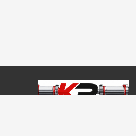
Copyright © 2026, Keraprogress Kft. Minden jog fenntartva!
2146 Mogyoród, Jókai Mór u. 16