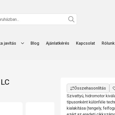
ka javítás
Blog
Ajánlatkérés
Kapcsolat
Rólunk
 LC
Szivattyú, hidromotor kivá
típusonként különféle tech
kialakítása (tengely, felfo
ezért az eredeti cikkszá