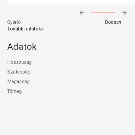
Előrehaladás:
0
%
Gyártó:
Doosan
További adatok
Adatok
Hosszúság:
Szélesség:
Magasság:
Tömeg: