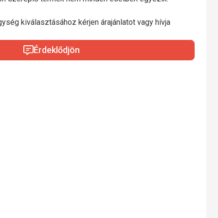
gység kiválasztásához kérjen árajánlatot vagy hívja
Érdeklődjön