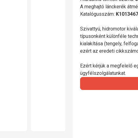
A meghajtó lánckerék átmé
Katalógusszám:
K101346
Szivattyú, hidromotor kivá
típusonként különféle tech
kialakítása (tengely, felfo
ezért az eredeti cikkszá
Ezért kérjük a megfelelő e
ügyfélszolgálatunkat.