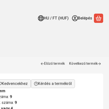
HU / FT (HUF)
Belépés
A ko
Előző termék
Következő termék
Kérdés a termékről
 mm
száma:
9
ok száma:
9
 vagy 4