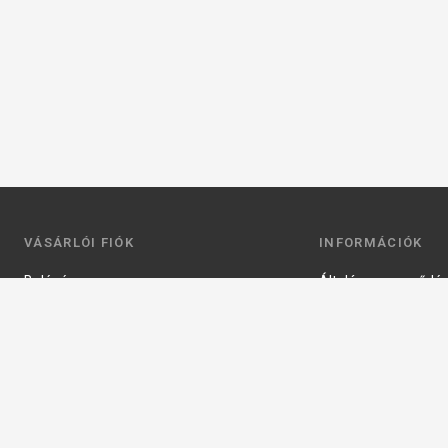
VÁSÁRLÓI FIÓK
INFORMÁCIÓK
Belépés
Általános szerződési
Regisztráció
Adatkezelési tájéko
Profilom
Fizetés
Kosár
Szállítás
Kedvenceim
Elérhetőségek