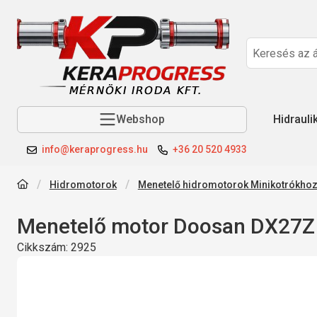
Webshop
Hidrauli
info@keraprogress.hu
+36 20 520 4933
Hidromotorok
Menetelő hidromotorok Minikotrókho
Menetelő motor Doosan DX27Z 
Cikkszám:
2925