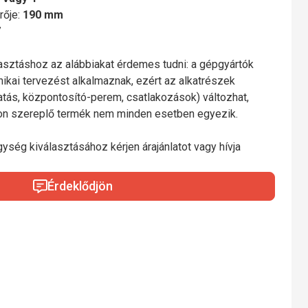
rője:
190 mm
7
lasztáshoz az alábbiakat érdemes tudni: a gépgyártók
nikai tervezést alkalmaznak, ezért az alkatrészek
gatás, központosító-perem, csatlakozások) változhat,
mon szereplő termék nem minden esetben egyezik.
gység kiválasztásához kérjen árajánlatot vagy hívja
Érdeklődjön