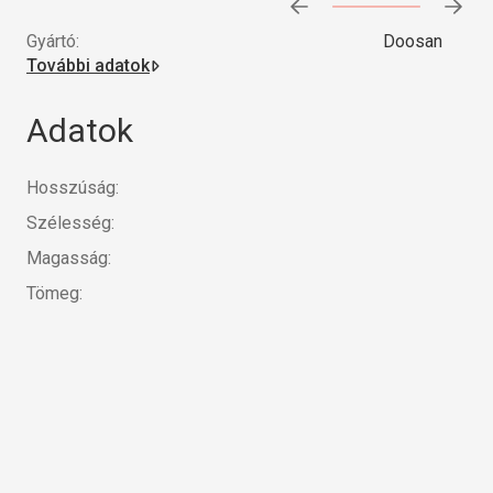
Előrehaladás:
0
%
Gyártó:
Doosan
További adatok
Adatok
Hosszúság:
Szélesség:
Magasság:
Tömeg: