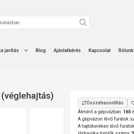
ka javítás
Blog
Ajánlatkérés
Kapcsolat
Rólunk
z
(véglehajtás)
Átmérő a gépvázban:
165
A gépvázon lévő furatok 
A hajtókeréken lévő furat
Hidraulika tömlők száma:
3