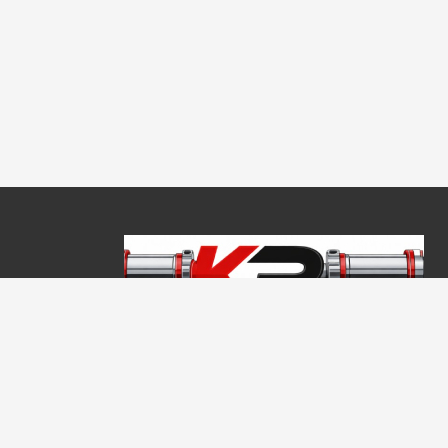
Copyright © 2026, Keraprogress Kft. Minden jog fenntartva!
2146 Mogyoród, Jókai Mór u. 16
+36 20 520 4933
info@keraprogress.hu