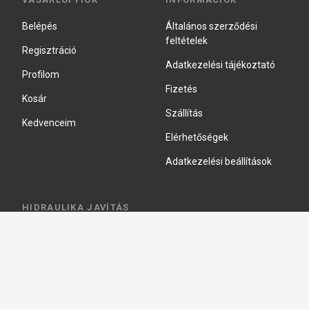
Belépés
Általános szerződési
feltételek
Regisztráció
Adatkezelési tájékoztató
Profilom
Fizetés
Kosár
Szállítás
Kedvenceim
Elérhetőségek
Adatkezelési beállítások
HIDRAULIKA JAVÍTÁS
Hidraulika szivattyú javitás
Hidromotor javítás
Munkahenger javítás
Vezérlő tömb javítás