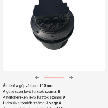
Előrehaladás:
0
%
Átmérő a gépvázban:
140 mm
A gépvázon lévő furatok száma:
8
A hajtókeréken lévő furatok száma:
9
Hidraulika tömlők száma:
3 vagy 4