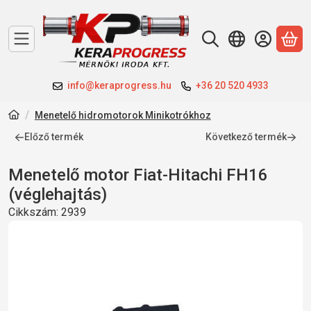
A 
info@keraprogress.hu
+36 20 520 4933
Menetelő hidromotorok Minikotrókhoz
Előző termék
Következő termék
Menetelő motor Fiat-Hitachi FH16
(véglehajtás)
Cikkszám:
2939