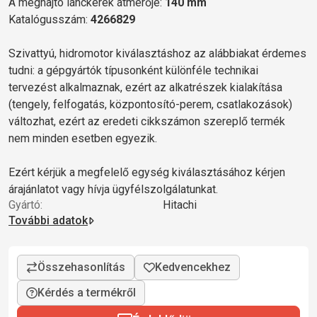
A meghajtó lánckerék átmérője:
140 mm
Katalógusszám:
4266829
Szivattyú, hidromotor kiválasztáshoz az alábbiakat érdemes
tudni: a gépgyártók típusonként különféle technikai
tervezést alkalmaznak, ezért az alkatrészek kialakítása
(tengely, felfogatás, központosító-perem, csatlakozások)
változhat, ezért az eredeti cikkszámon szereplő termék
nem minden esetben egyezik.
Ezért kérjük a megfelelő egység kiválasztásához kérjen
árajánlatot vagy hívja ügyfélszolgálatunkat.
Gyártó:
Hitachi
További adatok
Kérdés a termékről