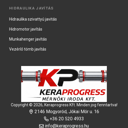
HIDRAULIKA JAVÍTÁS
Hidraulika szivattyú javitás
Hidromotor javítás
Munkahenger javítás
Vezérlő tömb javítás
Copyright © 2026, Keraprogress Kft. Minden jog fenntartva!
2146 Mogyoród, Jókai Mór u. 16
+36 20 520 4933
info@keraprogress.hu