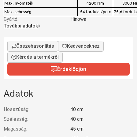
Max. nyomaték
4200 Nm
3000 
Max. sebesség
54 fordulat/perc
75,6 fordula
Gyártó:
Hinowa
További adatok
Kérdés a termékről
Érdeklődjön
Adatok
Hosszúság:
40 cm
Szélesség:
40 cm
Magasság:
45 cm