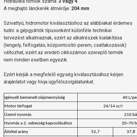
Hidraulika tömlők száma:
3 vagy 4
A meghajtó lánckerék átmérője:
204 mm
Szivattyú, hidromotor kiválasztáshoz az alábbiakat érdemes
tudni: a gépgyártók típusonként különféle technikai
tervezést alkalmaznak, ezért az alkatrészek kialakítása
(tengely, felfogatás, központosító-perem, csatlakozások)
változhat, ezért az eredeti cikkszámon szereplő termék
nem minden esetben egyezik.
Ezért kérjük a megfelelő egység kiválasztásához kérjen
árajánlatot vagy hívja ügyfélszolgálatunkat.
Igényelt bemeneti olajmennyiség
40 L/pe
Motor térfogat
24/14 cc/r
Üzemi nyomás
210 bá
Nyomás a 2. sebesség kapcsolásához
20~70 b
Áttétel arány
52,7
37,8