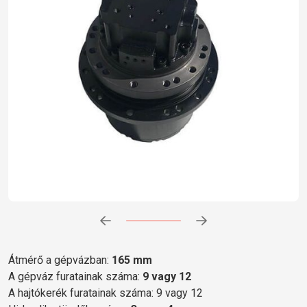
Előrehaladás:
0
%
Átmérő a gépvázban:
165 mm
A gépváz furatainak száma:
9 vagy 12
A hajtókerék furatainak száma: 9 vagy 12