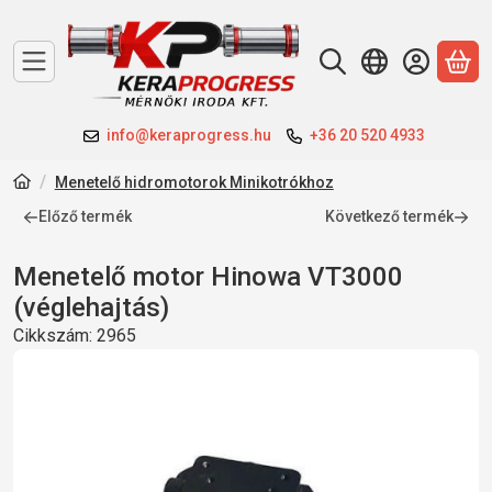
A 
info@keraprogress.hu
+36 20 520 4933
Menetelő hidromotorok Minikotrókhoz
Előző termék
Következő termék
Menetelő motor Hinowa VT3000
(véglehajtás)
Cikkszám:
2965