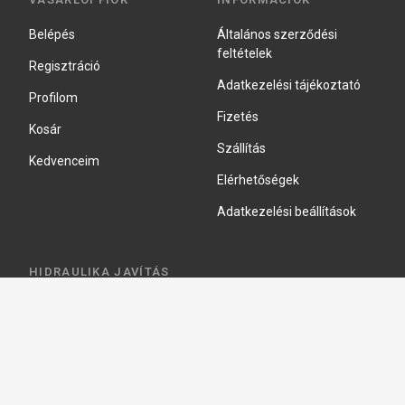
Belépés
Általános szerződési
feltételek
Regisztráció
Adatkezelési tájékoztató
Profilom
Fizetés
Kosár
Szállítás
Kedvenceim
Elérhetőségek
Adatkezelési beállítások
HIDRAULIKA JAVÍTÁS
Hidraulika szivattyú javitás
Hidromotor javítás
Munkahenger javítás
Vezérlő tömb javítás