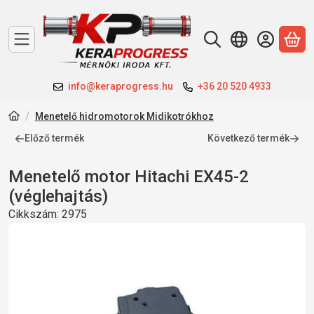
A 
info@keraprogress.hu
+36 20 520 4933
Menetelő hidromotorok Midikotrókhoz
Előző termék
Következő termék
Menetelő motor Hitachi EX45-2
(véglehajtás)
Cikkszám:
2975