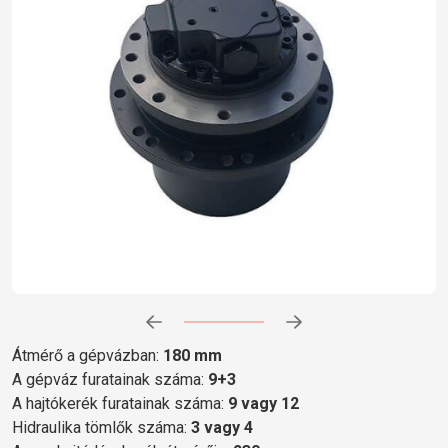
Előrehaladás:
0
%
Átmérő a gépvázban:
180 mm
A gépváz furatainak száma:
9+3
A hajtókerék furatainak száma:
9 vagy 12
Hidraulika tömlők száma:
3 vagy 4