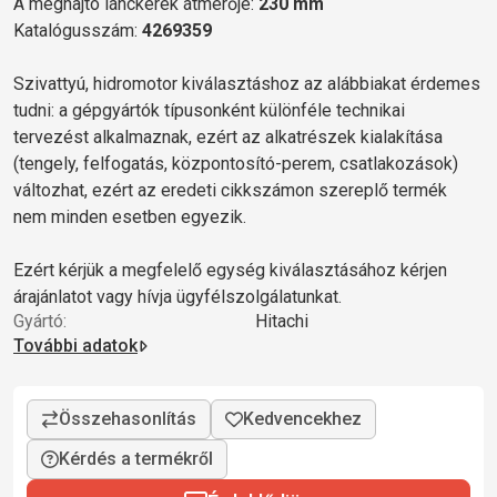
A meghajtó lánckerék átmérője:
230 mm
Katalógusszám:
4269359
Szivattyú, hidromotor kiválasztáshoz az alábbiakat érdemes
tudni: a gépgyártók típusonként különféle technikai
tervezést alkalmaznak, ezért az alkatrészek kialakítása
(tengely, felfogatás, központosító-perem, csatlakozások)
változhat, ezért az eredeti cikkszámon szereplő termék
nem minden esetben egyezik.
Ezért kérjük a megfelelő egység kiválasztásához kérjen
árajánlatot vagy hívja ügyfélszolgálatunkat.
Gyártó:
Hitachi
További adatok
Kérdés a termékről