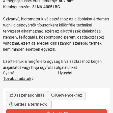
A meghajtó lánckerék átmérője:
402 mm
Katalógusszám:
31N6-40051BG
Szivattyú, hidromotor kiválasztáshoz az alábbiakat érdemes
tudni: a gépgyártók típusonként különféle technikai
tervezést alkalmaznak, ezért az alkatrészek kialakítása
(tengely, felfogatás, központosító-perem, csatlakozások)
változhat, ezért az eredeti cikkszámon szereplő termék
nem minden esetben egyezik.
Ezért kérjük a megfelelő egység kiválasztásához kérjen
árajánlatot vagy hívja ügyfélszolgálatunkat.
Gyártó:
Hyundai
További adatok
Kérdés a termékről