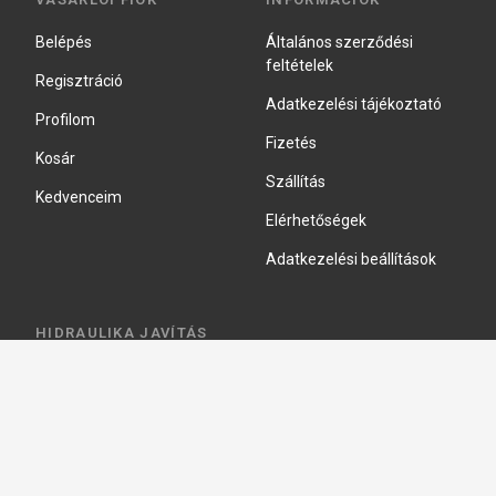
Belépés
Általános szerződési
feltételek
Regisztráció
Adatkezelési tájékoztató
Profilom
Fizetés
Kosár
Szállítás
Kedvenceim
Elérhetőségek
Adatkezelési beállítások
HIDRAULIKA JAVÍTÁS
Hidraulika szivattyú javitás
Hidromotor javítás
Munkahenger javítás
Vezérlő tömb javítás