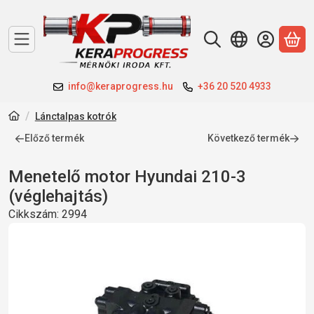
A 
info@keraprogress.hu
+36 20 520 4933
Lánctalpas kotrók
Előző termék
Következő termék
Menetelő motor Hyundai 210-3
(véglehajtás)
Cikkszám:
2994