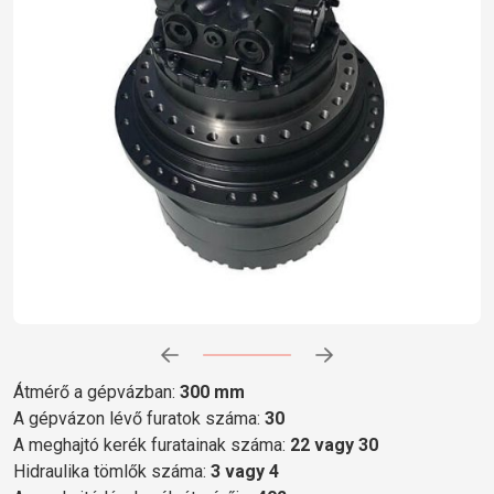
Előrehaladás:
0
%
Átmérő a gépvázban:
300 mm
A gépvázon lévő furatok száma:
30
A meghajtó kerék furatainak száma:
22 vagy 30
Hidraulika tömlők száma:
3 vagy 4