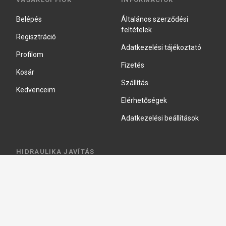
Belépés
Általános szerződési
feltételek
Regisztráció
Adatkezelési tájékoztató
Profilom
Fizetés
Kosár
Szállítás
Kedvenceim
Elérhetőségek
Adatkezelési beállítások
HIDRAULIKA JAVÍTÁS
Hidraulika szivattyú javitás
Hidromotor javítás
Munkahenger javítás
Vezérlő tömb javítás