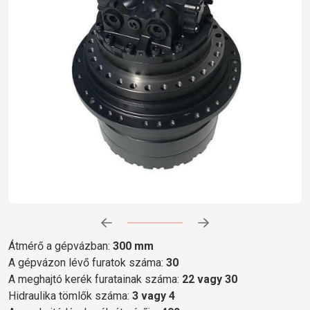
Előrehaladás:
0
%
Átmérő a gépvázban:
300 mm
A gépvázon lévő furatok száma:
30
A meghajtó kerék furatainak száma:
22 vagy 30
Hidraulika tömlők száma:
3 vagy 4