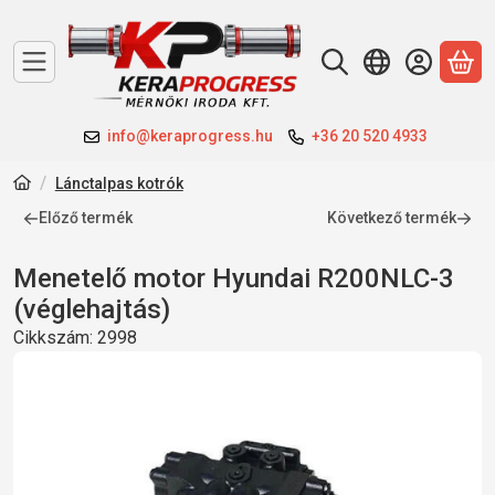
A 
info@keraprogress.hu
+36 20 520 4933
Lánctalpas kotrók
Előző termék
Következő termék
Menetelő motor Hyundai R200NLC-3
(véglehajtás)
Cikkszám:
2998