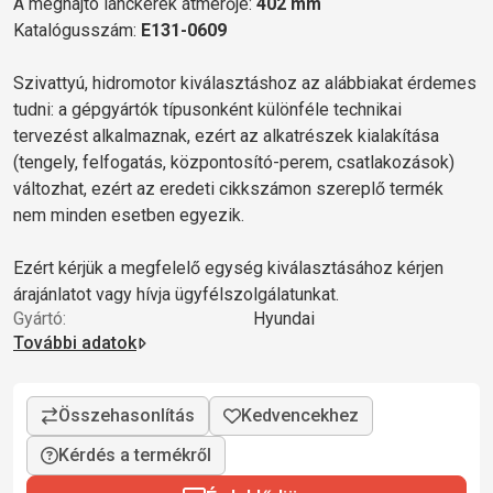
A meghajtó lánckerék átmérője:
402 mm
Katalógusszám:
E131-0609
Szivattyú, hidromotor kiválasztáshoz az alábbiakat érdemes
tudni: a gépgyártók típusonként különféle technikai
tervezést alkalmaznak, ezért az alkatrészek kialakítása
(tengely, felfogatás, központosító-perem, csatlakozások)
változhat, ezért az eredeti cikkszámon szereplő termék
nem minden esetben egyezik.
Ezért kérjük a megfelelő egység kiválasztásához kérjen
árajánlatot vagy hívja ügyfélszolgálatunkat.
Gyártó:
Hyundai
További adatok
Kérdés a termékről