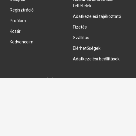
feltételek
Regisztráció
Adatkezelési tájékoztató
Profilom
Fizetés
Kosár
Szállítás
Kedvenceim
Elérhetőségek
Adatkezelési beállítások
HIDRAULIKA JAVÍTÁS
Hidraulika szivattyú javitás
Hidromotor javítás
Munkahenger javítás
Vezérlő tömb javítás