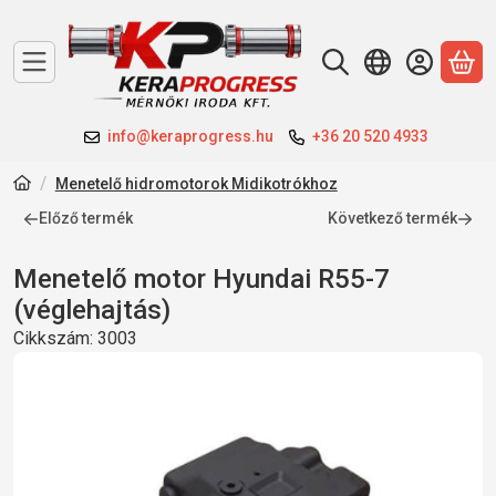
A 
info@keraprogress.hu
+36 20 520 4933
Menetelő hidromotorok Midikotrókhoz
Előző termék
Következő termék
Menetelő motor Hyundai R55-7
(véglehajtás)
Cikkszám:
3003