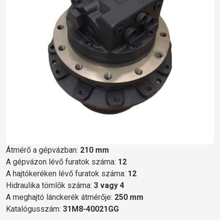
Átmérő a gépvázban:
210 mm
A gépvázon lévő furatok száma:
12
A hajtókeréken lévő furatok száma:
12
Hidraulika tömlők száma:
3 vagy 4
A meghajtó lánckerék átmérője:
250 mm
Katalógusszám:
31M8-40021GG