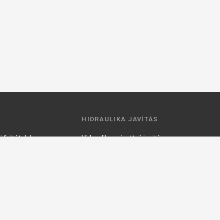
HIDRAULIKA JAVÍTÁS
 feltételek
Hidraulika szivattyú javitás
ztató
Hidromotor javítás
Munkahenger javítás
Vezérlő tömb javítás