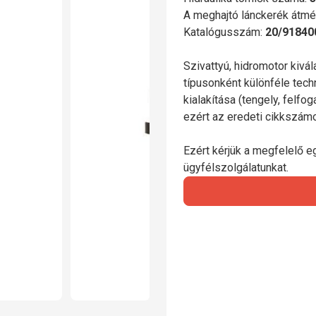
A meghajtó lánckerék átmé
Katalógusszám:
20/91840
Szivattyú, hidromotor kivá
típusonként különféle tech
kialakítása (tengely, felfo
ezért az eredeti cikkszá
Ezért kérjük a megfelelő e
ügyfélszolgálatunkat.