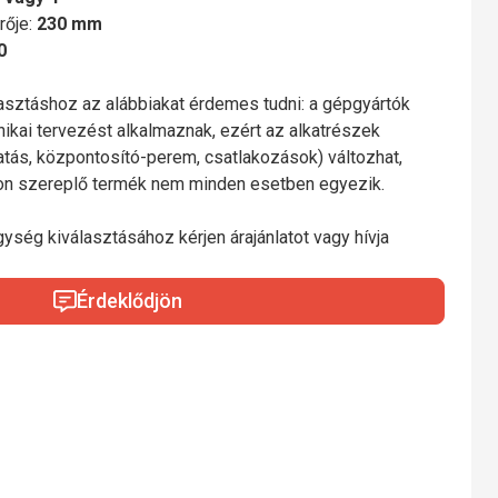
rője:
230 mm
0
lasztáshoz az alábbiakat érdemes tudni: a gépgyártók
nikai tervezést alkalmaznak, ezért az alkatrészek
gatás, központosító-perem, csatlakozások) változhat,
mon szereplő termék nem minden esetben egyezik.
gység kiválasztásához kérjen árajánlatot vagy hívja
Érdeklődjön