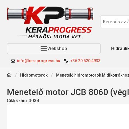
Webshop
Hidrauli
info@keraprogress.hu
+36 20 520 4933
Hidromotorok
Menetelő hidromotorok Midikotrókho
Menetelő motor JCB 8060 (végl
Cikkszám:
3034