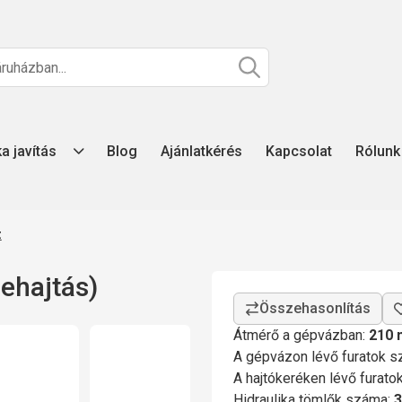
ka javítás
Blog
Ajánlatkérés
Kapcsolat
Rólunk
z
ehajtás)
Átmérő a gépvázban:
210
A gépvázon lévő furatok 
A hajtókeréken lévő furat
Hidraulika tömlők száma:
3