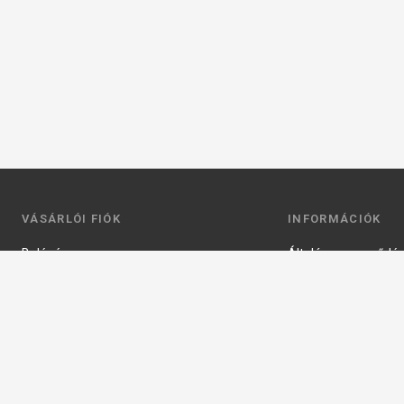
VÁSÁRLÓI FIÓK
INFORMÁCIÓK
Belépés
Általános szerződési
Regisztráció
Adatkezelési tájéko
Profilom
Fizetés
Kosár
Szállítás
Kedvenceim
Elérhetőségek