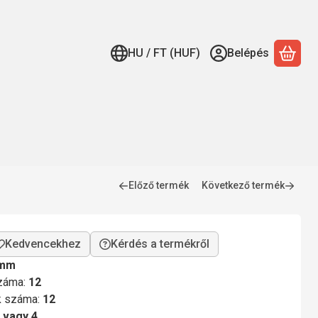
HU / FT (HUF)
Belépés
A ko
Előző termék
Következő termék
Kérdés a termékről
 mm
száma:
12
ok száma:
12
 vagy 4