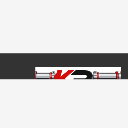
Copyright © 2026, Keraprogress Kft. Minden jog fenntartva!
2146 Mogyoród, Jókai Mór u. 16
+36 20 520 4933
info@keraprogress.hu