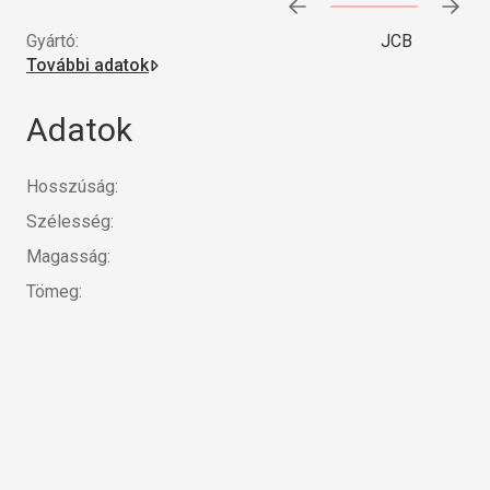
Előrehaladás:
0
%
Gyártó:
JCB
További adatok
Adatok
Hosszúság:
Szélesség:
Magasság:
Tömeg: