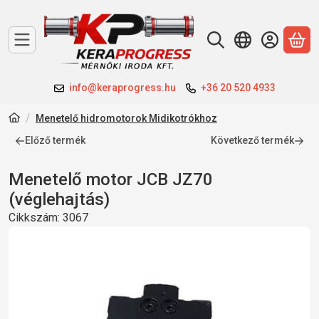
A 
info@keraprogress.hu
+36 20 520 4933
Menetelő hidromotorok Midikotrókhoz
Előző termék
Következő termék
Menetelő motor JCB JZ70
(véglehajtás)
Cikkszám:
3067