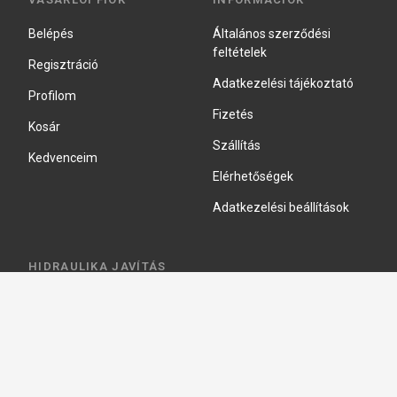
Belépés
Általános szerződési
feltételek
Regisztráció
Adatkezelési tájékoztató
Profilom
Fizetés
Kosár
Szállítás
Kedvenceim
Elérhetőségek
Adatkezelési beállítások
HIDRAULIKA JAVÍTÁS
Hidraulika szivattyú javitás
Hidromotor javítás
Munkahenger javítás
Vezérlő tömb javítás