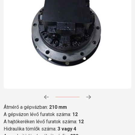
Előrehaladás:
0
%
Átmérő a gépvázban:
210 mm
A gépvázon lévő furatok száma:
12
A hajtókeréken lévő furatok száma:
12
Hidraulika tömlők száma:
3 vagy 4