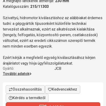
A meghajtó lánckerék átmérője:
230 mm
Katalógusszám:
215/11303
Szivattyú, hidromotor kiválasztáshoz az alábbiakat érdemes
tudni: a gépgyártók típusonként különféle technikai
tervezést alkalmaznak, ezért az alkatrészek kialakítása
(tengely, felfogatás, központosító-perem, csatlakozások)
változhat, ezért az eredeti cikkszámon szereplő termék
nem minden esetben egyezik.
Ezért kérjük a megfelelő egység kiválasztásához kérjen
árajánlatot vagy hívja ügyfélszolgálatunkat.
Gyártó:
JCB
További adatok
Kérdés a termékről