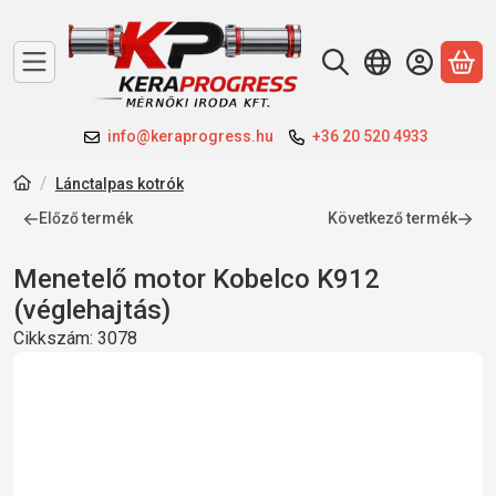
A 
info@keraprogress.hu
+36 20 520 4933
Lánctalpas kotrók
Előző termék
Következő termék
Menetelő motor Kobelco K912
(véglehajtás)
Cikkszám:
3078