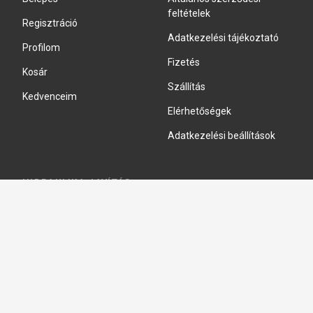
feltételek
Regisztráció
Adatkezelési tájékoztató
Profilom
Fizetés
Kosár
Szállítás
Kedvenceim
Elérhetőségek
Adatkezelési beállítások
HIDRAULIKA JAVÍTÁS
Hidraulika szivattyú javitás
Hidromotor javítás
Munkahenger javítás
Vezérlő tömb javítás