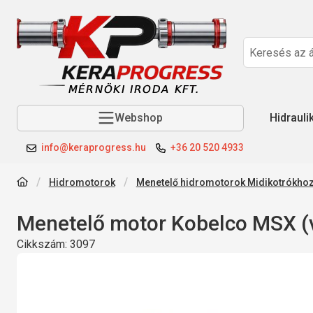
Webshop
Hidrauli
info@keraprogress.hu
+36 20 520 4933
Hidromotorok
Menetelő hidromotorok Midikotrókho
Menetelő motor Kobelco MSX (v
Cikkszám:
3097