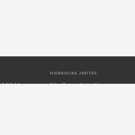
HIDRAULIKA JAVÍTÁS
 feltételek
Hidraulika szivattyú javitás
ztató
Hidromotor javítás
Munkahenger javítás
Vezérlő tömb javítás