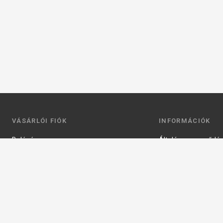
VÁSÁRLÓI FIÓK
INFORMÁCIÓK
Belépés
Általános szerződési
Regisztráció
Adatkezelési tájéko
Profilom
Fizetés
Kosár
Szállítás
Kedvenceim
Elérhetőségek