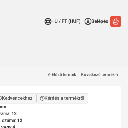
HU / FT (HUF)
Belépés
A ko
Előző termék
Következő termék
Kérdés a termékről
 mm
száma:
12
ok száma:
12
 vagy 4