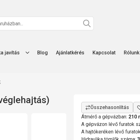
ka javítás
Blog
Ajánlatkérés
Kapcsolat
Rólunk
z
églehajtás)
Átmérő a gépvázban:
210
A gépvázon lévő furatok 
A hajtókeréken lévő furat
Hidraulika tömlők száma:
3