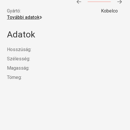
Előrehaladás:
0
%
Gyártó:
Kobelco
További adatok
Adatok
Hosszúság:
Szélesség:
Magasság:
Tömeg: