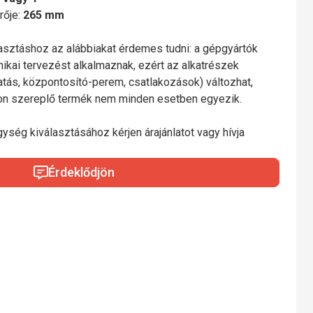
rője:
265 mm
lasztáshoz az alábbiakat érdemes tudni: a gépgyártók
nikai tervezést alkalmaznak, ezért az alkatrészek
gatás, központosító-perem, csatlakozások) változhat,
mon szereplő termék nem minden esetben egyezik.
gység kiválasztásához kérjen árajánlatot vagy hívja
Érdeklődjön