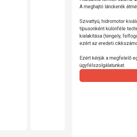
A meghajtó lánckerék átmé
Szivattyú, hidromotor kivá
típusonként különféle tech
kialakítása (tengely, felfo
ezért az eredeti cikkszá
Ezért kérjük a megfelelő e
ügyfélszolgálatunkat.