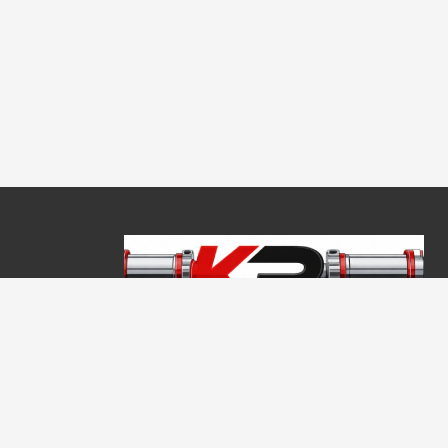
Copyright © 2026, Keraprogress Kft. Minden jog fenntartva!
2146 Mogyoród, Jókai Mór u. 16
+36 20 520 4933
info@keraprogress.hu