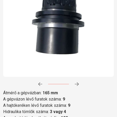
Előrehaladás:
0
%
Átmérő a gépvázban:
165 mm
A gépvázon lévő furatok száma:
9
A hajtókeréken lévő furatok száma:
9
Hidraulika tömlők száma:
3 vagy 4