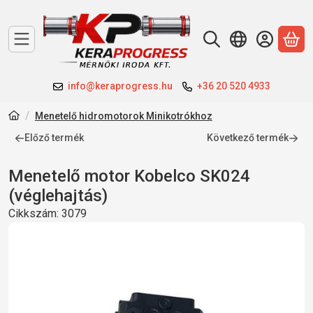
A 
info@keraprogress.hu
+36 20 520 4933
Menetelő hidromotorok Minikotrókhoz
Előző termék
Következő termék
Menetelő motor Kobelco SK024
(véglehajtás)
Cikkszám:
3079