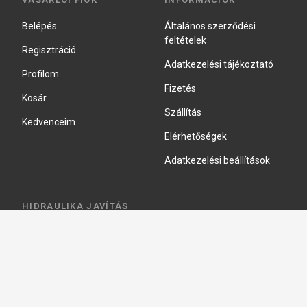
Belépés
Általános szerződési
feltételek
Regisztráció
Adatkezelési tájékoztató
Profilom
Fizetés
Kosár
Szállítás
Kedvenceim
Elérhetőségek
Adatkezelési beállítások
HIDRAULIKA JAVÍTÁS
Hidraulika szivattyú javitás
Hidromotor javítás
Munkahenger javítás
Vezérlő tömb javítás