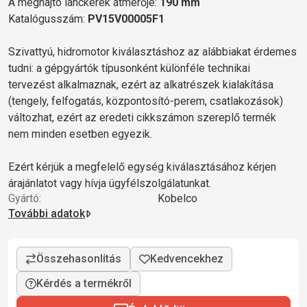
A meghajtó lánckerék átmérője:
190 mm
Katalógusszám:
PV15V00005F1
Szivattyú, hidromotor kiválasztáshoz az alábbiakat érdemes
tudni: a gépgyártók típusonként különféle technikai
tervezést alkalmaznak, ezért az alkatrészek kialakítása
(tengely, felfogatás, központosító-perem, csatlakozások)
változhat, ezért az eredeti cikkszámon szereplő termék
nem minden esetben egyezik.
Ezért kérjük a megfelelő egység kiválasztásához kérjen
árajánlatot vagy hívja ügyfélszolgálatunkat.
Gyártó:
Kobelco
További adatok
Kérdés a termékről