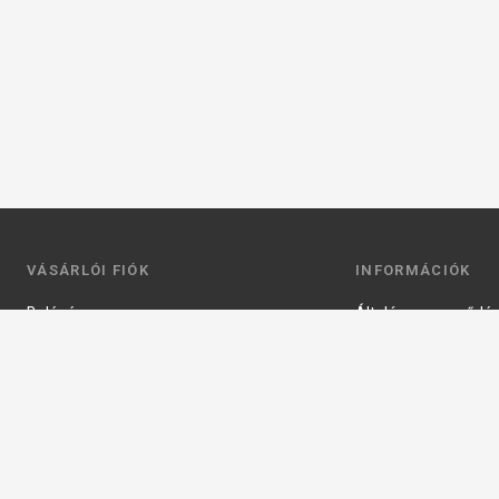
VÁSÁRLÓI FIÓK
INFORMÁCIÓK
Belépés
Általános szerződési
Regisztráció
Adatkezelési tájéko
Profilom
Fizetés
Kosár
Szállítás
Kedvenceim
Elérhetőségek