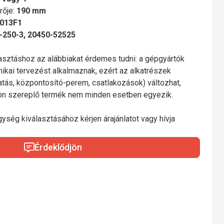
rője:
190 mm
013F1
250-3, 20450-52525
lasztáshoz az alábbiakat érdemes tudni: a gépgyártók
nikai tervezést alkalmaznak, ezért az alkatrészek
gatás, központosító-perem, csatlakozások) változhat,
mon szereplő termék nem minden esetben egyezik.
gység kiválasztásához kérjen árajánlatot vagy hívja
Érdeklődjön