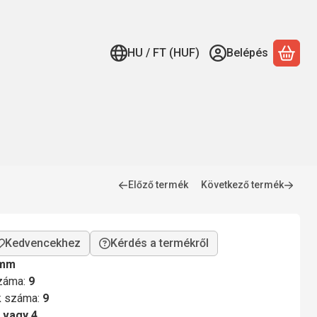
HU / FT (HUF)
Belépés
A ko
Előző termék
Következő termék
Kérdés a termékről
 mm
száma:
9
ok száma:
9
 vagy 4