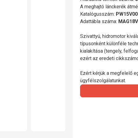
A meghajtó lánckerék átmé
Katalógusszám:
PW15V00
Adattábla száma:
MAG18V-
Szivattyú, hidromotor kivá
típusonként különféle tech
kialakítása (tengely, felfo
ezért az eredeti cikkszá
Ezért kérjük a megfelelő e
ügyfélszolgálatunkat.