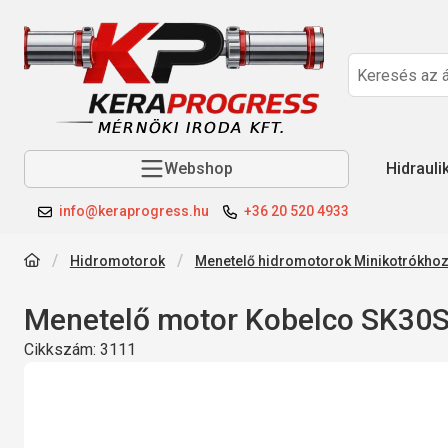
Webshop
Hidrauli
info@keraprogress.hu
+36 20 520 4933
Hidromotorok
Menetelő hidromotorok Minikotrókho
Menetelő motor Kobelco SK30SR
Cikkszám:
3111