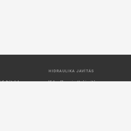
HIDRAULIKA JAVÍTÁS
 feltételek
Hidraulika szivattyú javitás
ztató
Hidromotor javítás
Munkahenger javítás
Vezérlő tömb javítás