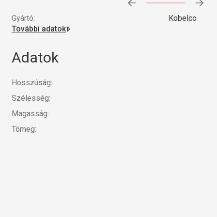
Előrehaladás:
0
%
Gyártó:
Kobelco
További adatok
Adatok
Hosszúság:
Szélesség:
Magasság:
Tömeg: