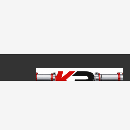
Copyright © 2026, Keraprogress Kft. Minden jog fenntartva!
2146 Mogyoród, Jókai Mór u. 16
+36 20 520 4933
info@keraprogress.hu