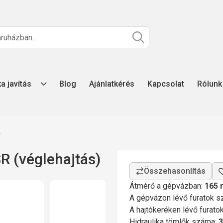
ka javítás
Blog
Ajánlatkérés
Kapcsolat
Rólunk
z
 (véglehajtás)
Átmérő a gépvázban:
165
A gépvázon lévő furatok 
A hajtókeréken lévő furat
Hidraulika tömlők száma:
3