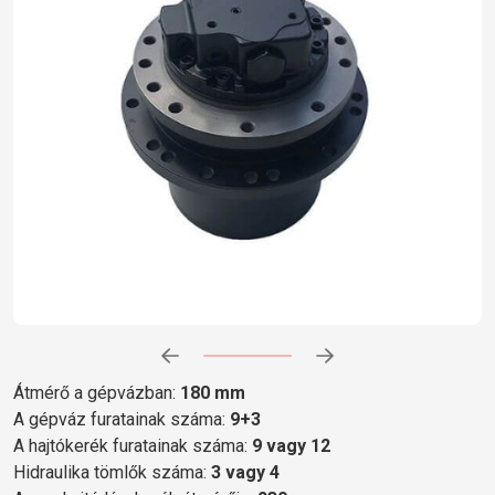
Előrehaladás:
0
%
Átmérő a gépvázban:
180 mm
A gépváz furatainak száma:
9+3
A hajtókerék furatainak száma:
9 vagy 12
Hidraulika tömlők száma:
3 vagy 4