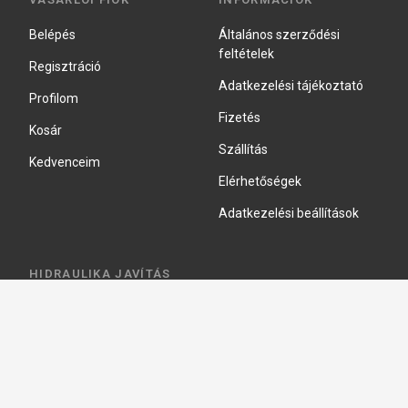
Belépés
Általános szerződési
feltételek
Regisztráció
Adatkezelési tájékoztató
Profilom
Fizetés
Kosár
Szállítás
Kedvenceim
Elérhetőségek
Adatkezelési beállítások
HIDRAULIKA JAVÍTÁS
Hidraulika szivattyú javitás
Hidromotor javítás
Munkahenger javítás
Vezérlő tömb javítás