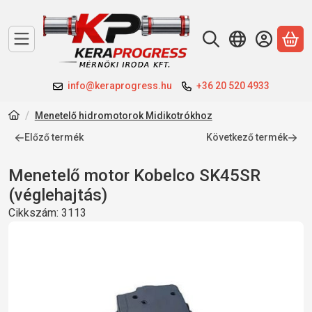
A 
info@keraprogress.hu
+36 20 520 4933
Menetelő hidromotorok Midikotrókhoz
Előző termék
Következő termék
Menetelő motor Kobelco SK45SR
(véglehajtás)
Cikkszám:
3113