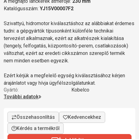
A meghajtó lánckerék átmérője:
230 mm
Katalógusszám:
YJ15V00007F2
Szivattyú, hidromotor kiválasztáshoz az alábbiakat érdemes
tudni: a gépgyártók típusonként különféle technikai
tervezést alkalmaznak, ezért az alkatrészek kialakítása
(tengely, felfogatás, központosító-perem, csatlakozások)
változhat, ezért az eredeti cikkszámon szereplő termék
nem minden esetben egyezik.
Ezért kérjük a megfelelő egység kiválasztásához kérjen
árajánlatot vagy hívja ügyfélszolgálatunkat.
Gyártó:
Kobelco
További adatok
Kérdés a termékről