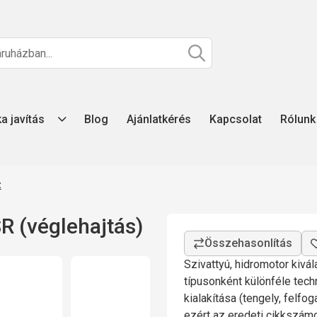
ka javítás
Blog
Ajánlatkérés
Kapcsolat
Rólunk
z
 (véglehajtás)
Szivattyú, hidromotor kivá
típusonként különféle tech
kialakítása (tengely, felfo
ezért az eredeti cikkszá