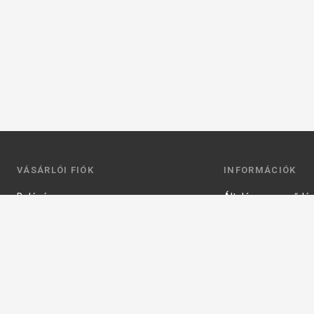
VÁSÁRLÓI FIÓK
INFORMÁCIÓK
Belépés
Általános szerződési
Regisztráció
Adatkezelési tájéko
Profilom
Fizetés
Kosár
Szállítás
Kedvenceim
Elérhetőségek