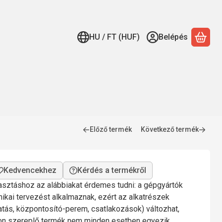
HU / FT (HUF)
Belépés
A ko
Előző termék
Következő termék
Kérdés a termékről
lasztáshoz az alábbiakat érdemes tudni: a gépgyártók
nikai tervezést alkalmaznak, ezért az alkatrészek
gatás, központosító-perem, csatlakozások) változhat,
mon szereplő termék nem minden esetben egyezik.