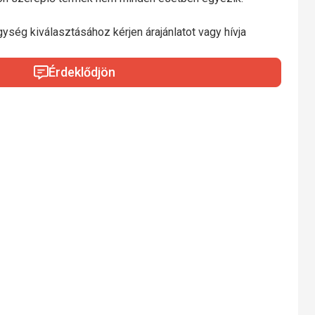
gység kiválasztásához kérjen árajánlatot vagy hívja
Érdeklődjön