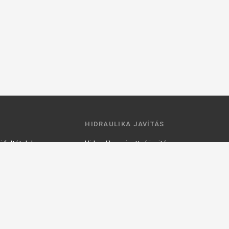
HIDRAULIKA JAVÍTÁS
 feltételek
Hidraulika szivattyú javitás
ztató
Hidromotor javítás
Munkahenger javítás
Vezérlő tömb javítás