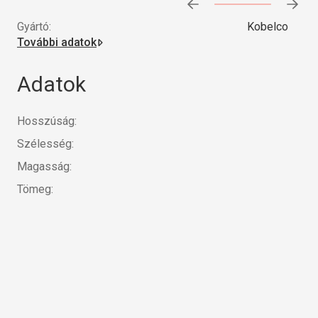
Előrehaladás:
0
%
Gyártó:
Kobelco
További adatok
Adatok
Hosszúság:
Szélesség:
Magasság:
Tömeg: