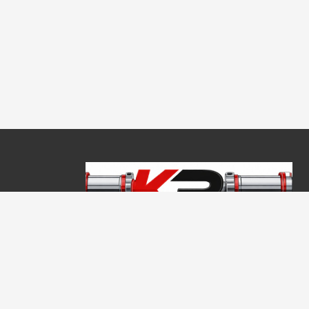
Copyright © 2026, Keraprogress Kft. Minden jog fenntartva!
2146 Mogyoród, Jókai Mór u. 16
+36 20 520 4933
info@keraprogress.hu