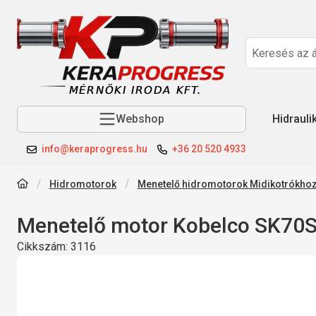
Webshop
Hidrauli
info@keraprogress.hu
+36 20 520 4933
Hidromotorok
Menetelő hidromotorok Midikotrókho
Menetelő motor Kobelco SK70SR
Cikkszám:
3116