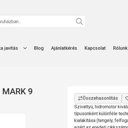
ka javítás
Blog
Ajánlatkérés
Kapcsolat
Rólunk
0 MARK 9
Szivattyú, hidromotor kivá
típusonként különféle tech
kialakítása (tengely, felfo
ezért az eredeti cikkszá