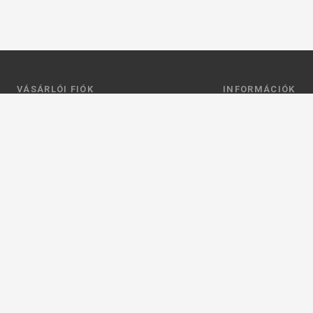
VÁSÁRLÓI FIÓK
INFORMÁCIÓK
Belépés
Általános szerződési
Regisztráció
Adatkezelési tájéko
Profilom
Fizetés
Kosár
Szállítás
Kedvenceim
Elérhetőségek
Adatkezelési beállít