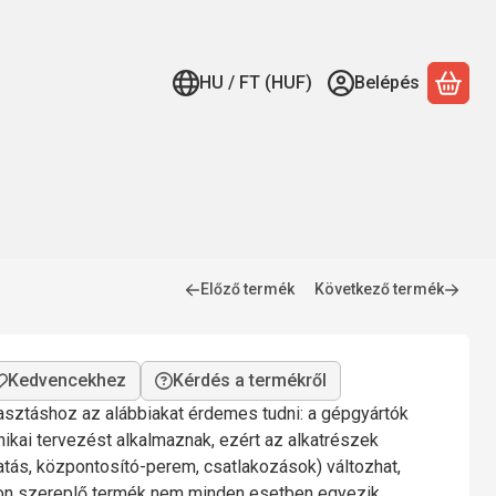
HU / FT (HUF)
Belépés
A ko
Előző termék
Következő termék
Kérdés a termékről
lasztáshoz az alábbiakat érdemes tudni: a gépgyártók
nikai tervezést alkalmaznak, ezért az alkatrészek
gatás, központosító-perem, csatlakozások) változhat,
mon szereplő termék nem minden esetben egyezik.