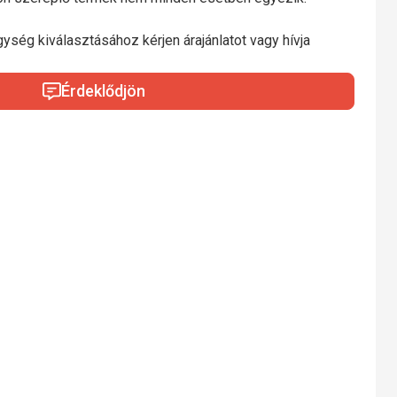
gység kiválasztásához kérjen árajánlatot vagy hívja
Érdeklődjön