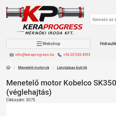
Webshop
Hidrauli
info@keraprogress.hu
+36 20 520 4933
Menetelő motorok
Lánctalpas kotrók
Menetelő motor Kobelco SK35
(véglehajtás)
Cikkszám:
3075