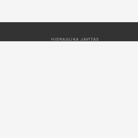
HIDRAULIKA JAVÍTÁS
 feltételek
Hidraulika szivattyú javitás
ztató
Hidromotor javítás
Munkahenger javítás
Vezérlő tömb javítás
ások