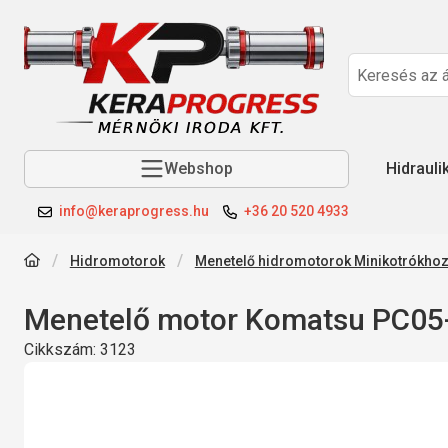
Webshop
Hidrauli
info@keraprogress.hu
+36 20 520 4933
Hidromotorok
Menetelő hidromotorok Minikotrókho
Menetelő motor Komatsu PC05-
Cikkszám:
3123