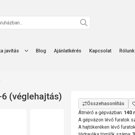
ka javítás
Blog
Ajánlatkérés
Kapcsolat
Rólunk
z
6 (véglehajtás)
Átmérő a gépvázban:
140
A gépvázon lévő furatok 
A hajtókeréken lévő furat
Hidraulika tömlők száma:
3