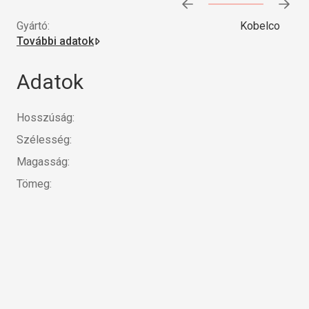
Előrehaladás:
0
%
Gyártó:
Kobelco
További adatok
Adatok
Hosszúság:
Szélesség:
Magasság:
Tömeg: