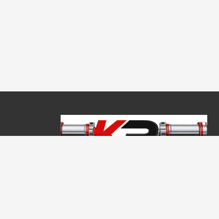
Copyright © 2026, Keraprogress Kft. Minden jog fenntartva!
2146 Mogyoród, Jókai Mór u. 16
+36 20 520 4933
info@keraprogress.hu