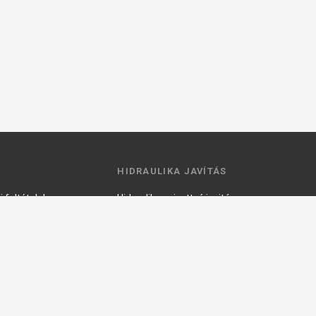
HIDRAULIKA JAVÍTÁS
 feltételek
Hidraulika szivattyú javitás
ztató
Hidromotor javítás
Munkahenger javítás
Vezérlő tömb javítás