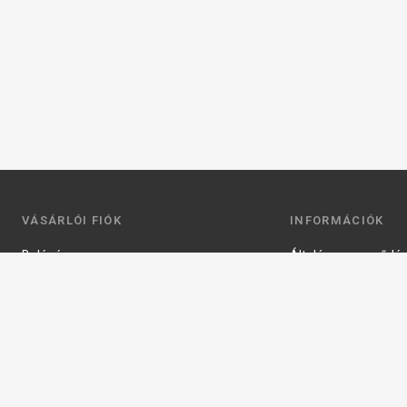
VÁSÁRLÓI FIÓK
INFORMÁCIÓK
Belépés
Általános szerződési
Regisztráció
Adatkezelési tájéko
Profilom
Fizetés
Kosár
Szállítás
Kedvenceim
Elérhetőségek