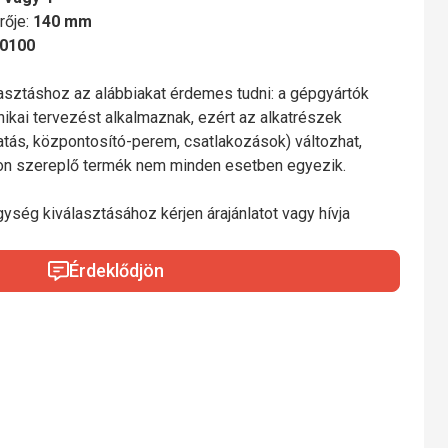
rője:
140 mm
0100
lasztáshoz az alábbiakat érdemes tudni: a gépgyártók
nikai tervezést alkalmaznak, ezért az alkatrészek
gatás, központosító-perem, csatlakozások) változhat,
mon szereplő termék nem minden esetben egyezik.
gység kiválasztásához kérjen árajánlatot vagy hívja
Érdeklődjön