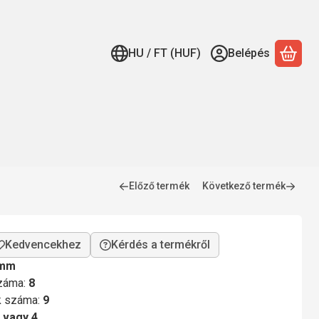
HU / FT (HUF)
Belépés
A ko
Előző termék
Következő termék
Kérdés a termékről
 mm
száma:
8
ok száma:
9
 vagy 4