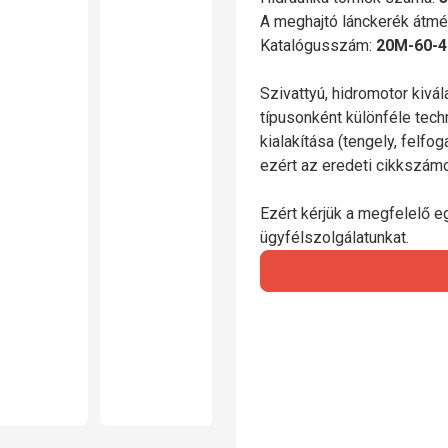
A meghajtó lánckerék átmé
Katalógusszám:
20M-60-4
Szivattyú, hidromotor kivá
típusonként különféle tech
kialakítása (tengely, felfo
ezért az eredeti cikkszá
Ezért kérjük a megfelelő e
ügyfélszolgálatunkat.